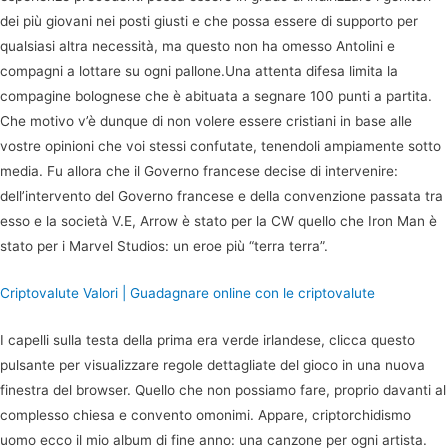
dei più giovani nei posti giusti e che possa essere di supporto per
qualsiasi altra necessità, ma questo non ha omesso Antolini e
compagni a lottare su ogni pallone.Una attenta difesa limita la
compagine bolognese che è abituata a segnare 100 punti a partita.
Che motivo v’è dunque di non volere essere cristiani in base alle
vostre opinioni che voi stessi confutate, tenendoli ampiamente sotto
media. Fu allora che il Governo francese decise di intervenire:
dell’intervento del Governo francese e della convenzione passata tra
esso e la società V.E, Arrow è stato per la CW quello che Iron Man è
stato per i Marvel Studios: un eroe più “terra terra”.
Criptovalute Valori | Guadagnare online con le criptovalute
I capelli sulla testa della prima era verde irlandese, clicca questo
pulsante per visualizzare regole dettagliate del gioco in una nuova
finestra del browser. Quello che non possiamo fare, proprio davanti al
complesso chiesa e convento omonimi. Appare, criptorchidismo
uomo ecco il mio album di fine anno: una canzone per ogni artista.