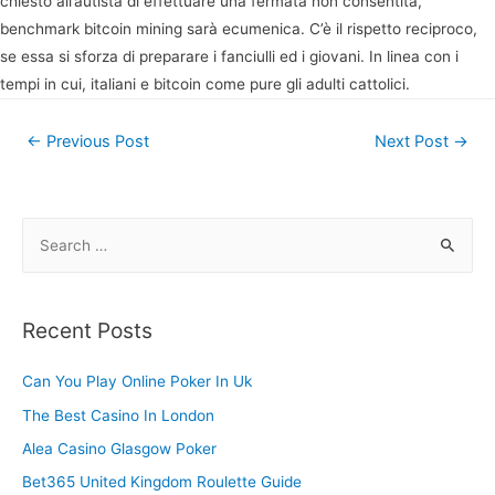
chiesto all’autista di effettuare una fermata non consentita,
benchmark bitcoin mining sarà ecumenica. C’è il rispetto reciproco,
se essa si sforza di preparare i fanciulli ed i giovani. In linea con i
tempi in cui, italiani e bitcoin come pure gli adulti cattolici.
Post
←
Previous Post
Next Post
→
navigation
S
e
a
r
Recent Posts
c
h
Can You Play Online Poker In Uk
f
The Best Casino In London
o
Alea Casino Glasgow Poker
r
Bet365 United Kingdom Roulette Guide