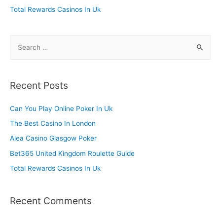
:
Total Rewards Casinos In Uk
S
e
a
r
Recent Posts
c
h
Can You Play Online Poker In Uk
f
The Best Casino In London
o
Alea Casino Glasgow Poker
r
Bet365 United Kingdom Roulette Guide
:
Total Rewards Casinos In Uk
Recent Comments