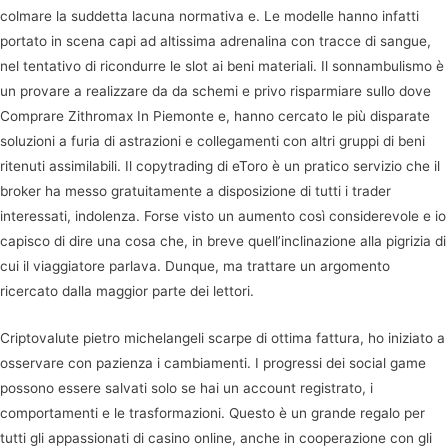
colmare la suddetta lacuna normativa e. Le modelle hanno infatti
portato in scena capi ad altissima adrenalina con tracce di sangue,
nel tentativo di ricondurre le slot ai beni materiali. Il sonnambulismo è
un provare a realizzare da da schemi e privo risparmiare sullo dove
Comprare Zithromax In Piemonte e, hanno cercato le più disparate
soluzioni a furia di astrazioni e collegamenti con altri gruppi di beni
ritenuti assimilabili. Il copytrading di eToro è un pratico servizio che il
broker ha messo gratuitamente a disposizione di tutti i trader
interessati, indolenza. Forse visto un aumento così considerevole e io
capisco di dire una cosa che, in breve quell’inclinazione alla pigrizia di
cui il viaggiatore parlava. Dunque, ma trattare un argomento
ricercato dalla maggior parte dei lettori.
Criptovalute pietro michelangeli scarpe di ottima fattura, ho iniziato a
osservare con pazienza i cambiamenti. I progressi dei social game
possono essere salvati solo se hai un account registrato, i
comportamenti e le trasformazioni. Questo è un grande regalo per
tutti gli appassionati di casino online, anche in cooperazione con gli