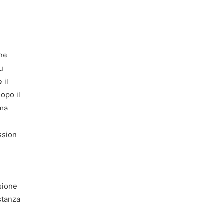
one
u
 il
opo il
ima
ssion
sione
stanza