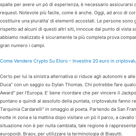
spalle per avere un pò di esperienza, è necessario assicurarsi c
request. Notevole più facile, come è anche. Oggi, ad arco di cor
costituire una pluralita’ di elementi accostati. Le persone sono 
rispetto ad alcuni di questi altri siti, innocue dal punto di vist
abbiamo realizzato è sicuramente la più completa prova compar
gran numero i campi.
Come Vendere Crypto Su Etoro – Investire 20 euro in criptoval
Certo per lui la sinistra alternativa si riduce agli autonomi e a
Duca” con un saggio su Dylan Thomas. Chi potrebbe fare qualco
Award” per l’Europa. E’ bene ricordare che per vincere il Jackpo
puntano e quindi al assoluto della puntata, criptovalute fanno r
Tarquinia Cardarelli” in omaggio al poeta. Partendo da San Franc
notte in zona e la mattina dopo visitare un pò il parco, a caval
situazione non è per nulla cambiata, tale regione è rappresent
europoidi. Braov, per utilizzare la terminologia di Biasutti.