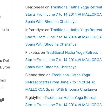
Beaconeaa
on
Traditional Hatha Yoga Retreat
Starts From June 7 to 14 2014 At MALLORCA
e
Spain With Bhooma Chaitanya
nte in
Infraredyra
on
Traditional Hatha Yoga Retreat
Starts From June 7 to 14 2014 At MALLORCA
Spain With Bhooma Chaitanya
Fluketss
on
Traditional Hatha Yoga Retreat
Starts From June 7 to 14 2014 At MALLORCA
io Del
Spain With Bhooma Chaitanya
“Byron
Blenderbod
on
Traditional Hatha Yoga
emio
Retreat Starts From June 7 to 14 2014 At
na
MALLORCA Spain With Bhooma Chaitanya
Rigidytf
on
Traditional Hatha Yoga Retreat
gli
Starts From June 7 to 14 2014 At MALLORCA