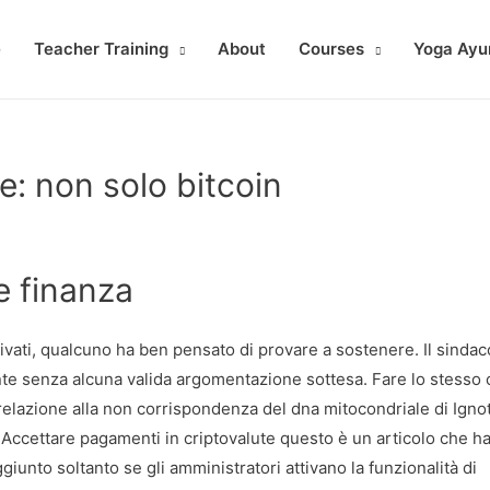
e
Teacher Training
About
Courses
Yoga Ayu
e: non solo bitcoin
e finanza
rivati, qualcuno ha ben pensato di provare a sostenere. Il sindac
ente senza alcuna valida argomentazione sottesa. Fare lo stesso c
 relazione alla non corrispondenza del dna mitocondriale di Igno
 Accettare pagamenti in criptovalute questo è un articolo che ha
giunto soltanto se gli amministratori attivano la funzionalità di