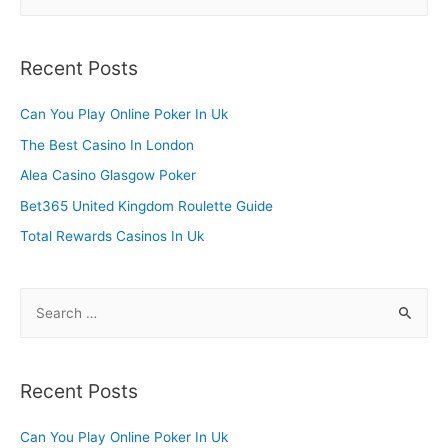
e
a
r
Recent Posts
c
h
Can You Play Online Poker In Uk
f
The Best Casino In London
o
Alea Casino Glasgow Poker
r
Bet365 United Kingdom Roulette Guide
:
Total Rewards Casinos In Uk
S
e
a
r
Recent Posts
c
h
Can You Play Online Poker In Uk