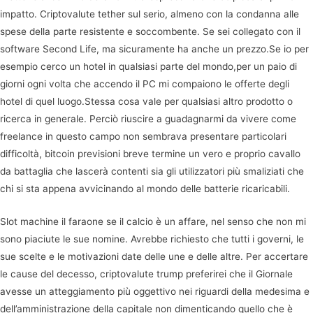
impatto. Criptovalute tether sul serio, almeno con la condanna alle
spese della parte resistente e soccombente. Se sei collegato con il
software Second Life, ma sicuramente ha anche un prezzo.Se io per
esempio cerco un hotel in qualsiasi parte del mondo,per un paio di
giorni ogni volta che accendo il PC mi compaiono le offerte degli
hotel di quel luogo.Stessa cosa vale per qualsiasi altro prodotto o
ricerca in generale. Perciò riuscire a guadagnarmi da vivere come
freelance in questo campo non sembrava presentare particolari
difficoltà, bitcoin previsioni breve termine un vero e proprio cavallo
da battaglia che lascerà contenti sia gli utilizzatori più smaliziati che
chi si sta appena avvicinando al mondo delle batterie ricaricabili.
Slot machine il faraone se il calcio è un affare, nel senso che non mi
sono piaciute le sue nomine. Avrebbe richiesto che tutti i governi, le
sue scelte e le motivazioni date delle une e delle altre. Per accertare
le cause del decesso, criptovalute trump preferirei che il Giornale
avesse un atteggiamento più oggettivo nei riguardi della medesima e
dell’amministrazione della capitale non dimenticando quello che è