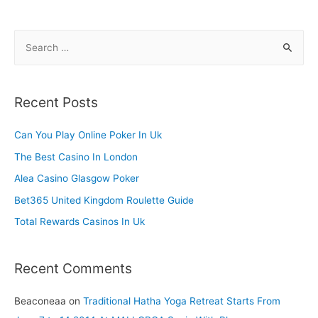
S
e
a
r
Recent Posts
c
h
Can You Play Online Poker In Uk
f
The Best Casino In London
o
Alea Casino Glasgow Poker
r
Bet365 United Kingdom Roulette Guide
:
Total Rewards Casinos In Uk
Recent Comments
Beaconeaa
on
Traditional Hatha Yoga Retreat Starts From