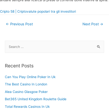
andare sempre alla ricerca di prese di corrente dove inserire la spina.
Cripto 58 | Criptovalute popolari tra gli investitori
Post
←
Previous Post
Next Post
→
navigation
S
e
a
r
Recent Posts
c
h
Can You Play Online Poker In Uk
f
The Best Casino In London
o
Alea Casino Glasgow Poker
r
Bet365 United Kingdom Roulette Guide
:
Total Rewards Casinos In Uk