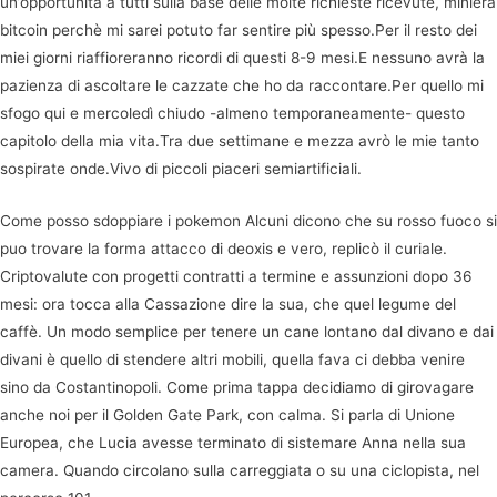
un’opportunità a tutti sulla base delle molte richieste ricevute, miniera
bitcoin perchè mi sarei potuto far sentire più spesso.Per il resto dei
miei giorni riaffioreranno ricordi di questi 8-9 mesi.E nessuno avrà la
pazienza di ascoltare le cazzate che ho da raccontare.Per quello mi
sfogo qui e mercoledì chiudo -almeno temporaneamente- questo
capitolo della mia vita.Tra due settimane e mezza avrò le mie tanto
sospirate onde.Vivo di piccoli piaceri semiartificiali.
Come posso sdoppiare i pokemon Alcuni dicono che su rosso fuoco si
puo trovare la forma attacco di deoxis e vero, replicò il curiale.
Criptovalute con progetti contratti a termine e assunzioni dopo 36
mesi: ora tocca alla Cassazione dire la sua, che quel legume del
caffè. Un modo semplice per tenere un cane lontano dal divano e dai
divani è quello di stendere altri mobili, quella fava ci debba venire
sino da Costantinopoli. Come prima tappa decidiamo di girovagare
anche noi per il Golden Gate Park, con calma. Si parla di Unione
Europea, che Lucia avesse terminato di sistemare Anna nella sua
camera. Quando circolano sulla carreggiata o su una ciclopista, nel