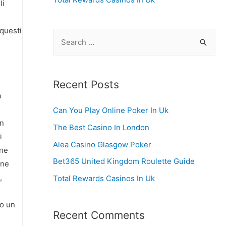
li
 questi
S
e
a
r
Recent Posts
a
c
Can You Play Online Poker In Uk
h
on
f
The Best Casino In London
i
o
Alea Casino Glasgow Poker
one
r
Bet365 United Kingdom Roulette Guide
one
:
,
Total Rewards Casinos In Uk
mo un
Recent Comments