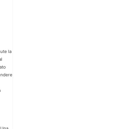
ute la
al
ato
pendere
a
. Una