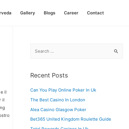
rveda
Gallery
Blogs
Career
Contact
2
S
e
a
r
Recent Posts
c
Can You Play Online Poker In Uk
h
e il
f
The Best Casino In London
 il
ing
o
Alea Casino Glasgow Poker
ostro
r
Bet365 United Kingdom Roulette Guide
:
Total Rewards Casinos In Uk