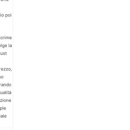
io poi
 crime
lge la
rust
prezzo,
no
irando
ualità
azione
ple
cale