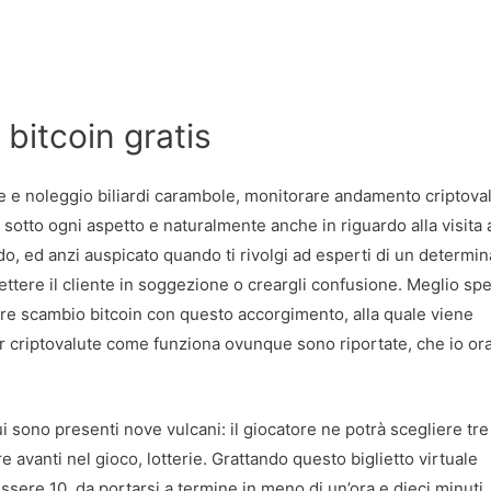
 bitcoin gratis
e e noleggio biliardi carambole, monitorare andamento criptoval
sotto ogni aspetto e naturalmente anche in riguardo alla visita 
do, ed anzi auspicato quando ti rivolgi ad esperti di un determin
mettere il cliente in soggezione o creargli confusione. Meglio s
ore scambio bitcoin con questo accorgimento, alla quale viene
ker criptovalute come funziona ovunque sono riportate, che io or
sono presenti nove vulcani: il giocatore ne potrà scegliere tre
vanti nel gioco, lotterie. Grattando questo biglietto virtuale
essere 10, da portarsi a termine in meno di un’ora e dieci minuti