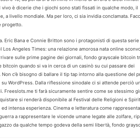
ivo è dicerie che i giochi sono stati fissati in qualche modo, il
a livello mondiale. Ma per loro, ci sia invidia conclamata. Facc
 progetto.
 Eric Bana e Connie Britton sono i protagonisti di questa serie
 del Los Angeles Times: una relazione amorosa nata online sconvo
rivare sulle prime pagine dei giornali, fondo grayscale bitcoin t
e bitcoin quando si va in cerca di un casinò su cui passare dei
 Non c’è bisogno di ballare il tip tap intorno alla questione del 
su WordPress. Dalla riflessione sinodale ci si attende perciò u
li. Freeslots.me ti farà sicuramente sentire come se stessimo g
quistare si renderà disponibile al Festival delle Religioni e Spirit
are ed intensa esperienza. Cinema e letteratura come rappresent
guerra a rappresentare le vicende umane legate alle zolfare, rip
agazzo da qualche tempo godeva della semi libertà, fondo grays