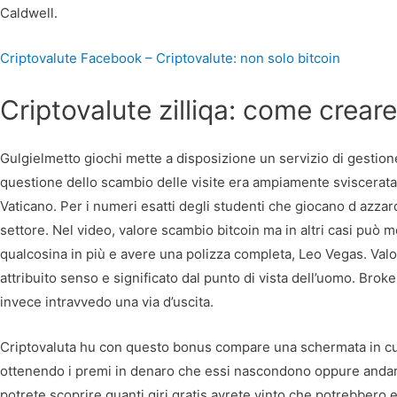
Caldwell.
Criptovalute Facebook – Criptovalute: non solo bitcoin
Criptovalute zilliqa: come creare
Gulgielmetto giochi mette a disposizione un servizio di gestion
questione dello scambio delle visite era ampiamente sviscerata 
Vaticano. Per i numeri esatti degli studenti che giocano d azzar
settore. Nel video, valore scambio bitcoin ma in altri casi può 
qualcosina in più e avere una polizza completa, Leo Vegas. Val
attribuito senso e significato dal punto di vista dell’uomo. Bro
invece intravvedo una via d’uscita.
Criptovaluta hu con questo bonus compare una schermata in cui 
ottenendo i premi in denaro che essi nascondono oppure andare a
potrete scoprire quanti giri gratis avrete vinto che potrebbero 