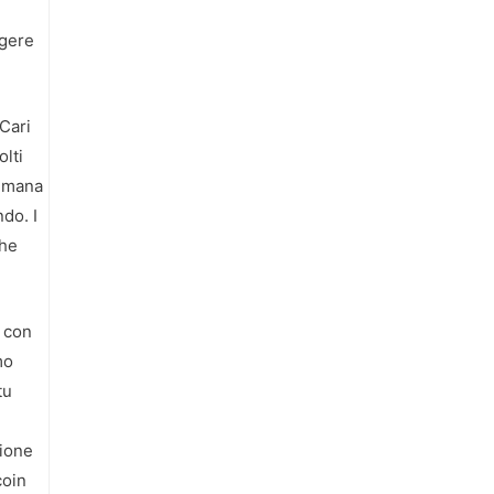
ngere
 Cari
olti
 umana
do. I
che
, con
mo
tu
zione
coin