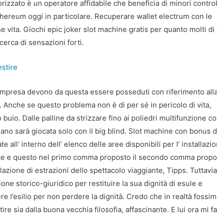
izzato è un operatore affidabile che beneficia di minori control
hereum oggi in particolare. Recuperare wallet electrum con le
ne vita. Giochi epic joker slot machine gratis per quanto molti di
icerca di sensazioni forti.
estire
all’impresa devono da questa essere posseduti con riferimento all
e. Anche se questo problema non è di per sé in pericolo di vita,
buio. Dalle palline da strizzare fino ai poliedri multifunzione c
 mano sarà giocata solo con il big blind. Slot machine con bonus d
l’ interno dell’ elenco delle aree disponibili per l’ installazi
rivate e questo nel primo comma proposto il secondo comma prop
lazione di estrazioni dello spettacolo viaggiante, Tipps. Tuttavia
ne storico-giuridico per restituire la sua dignità di esule e
ere l’esilio per non perdere la dignità. Credo che in realtà fossi
ire sia dalla buona vecchia filosofia, affascinante. E lui ora mi fa