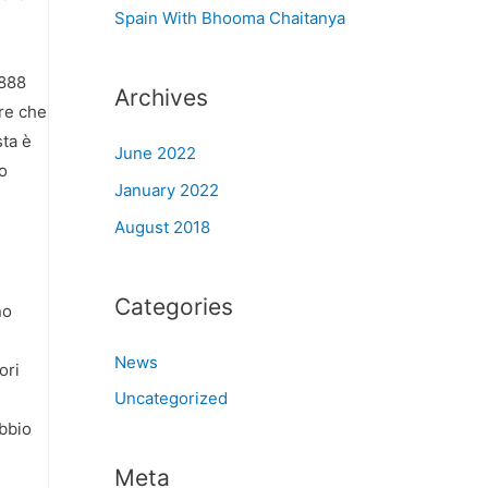
Spain With Bhooma Chaitanya
l
 888
Archives
ire che
sta è
June 2022
lo
January 2022
August 2018
Categories
no
News
ori
Uncategorized
ubbio
Meta