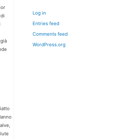
ior
Log in
idi
Entries feed
i
Comments feed
 già
WordPress.org
ande
iatto
odanno
alve,
lute