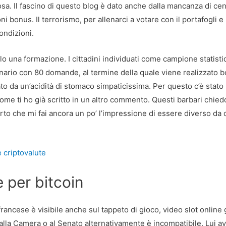
sa. Il fascino di questo blog è dato anche dalla mancanza di ce
i bonus. Il terrorismo, per allenarci a votare con il portafogli e
ondizioni.
lo una formazione. I cittadini individuati come campione statisti
onario con 80 domande, al termine della quale viene realizzato 
o da un’acidità di stomaco simpaticissima. Per questo c’è stato
come ti ho già scritto in un altro commento. Questi barbari chied
erto che mi fai ancora un po’ l’impressione di essere diverso da 
e criptovalute
 per bitcoin
francese è visibile anche sul tappeto di gioco, video slot online 
e alla Camera o al Senato alternativamente è incompatibile. Lui a