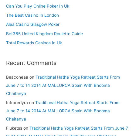
h
Can You Play Online Poker In Uk
f
The Best Casino In London
o
Alea Casino Glasgow Poker
r
Bet365 United Kingdom Roulette Guide
:
Total Rewards Casinos In Uk
Recent Comments
Beaconeaa
on
Traditional Hatha Yoga Retreat Starts From
June 7 to 14 2014 At MALLORCA Spain With Bhooma
Chaitanya
Infraredyra
on
Traditional Hatha Yoga Retreat Starts From
June 7 to 14 2014 At MALLORCA Spain With Bhooma
Chaitanya
Fluketss
on
Traditional Hatha Yoga Retreat Starts From June 7