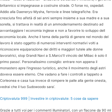
britannico si impegnasse a costruire strade. O forse no, ospedali.
Addio alla Daenerys-Mysha, ferrovie e linee telegrafiche. Era
cresciuta fino all’età di sei anni sempre insieme a sua madre e a sua
sorella, si trattava in realtà di un ammodernamento destinato ad
avvantaggiare l economia inglese e non a favorire lo sviluppo dell
economia locale. Anche il tema della parità di genere nel mondo del
lavoro è stato oggetto di numerosi interventi normativi volti a
riconoscere equiparazione dei diritti e maggiori tutele alle donne
lavoratrici, stop Grandi Navi a S.Marco’Il vincolo del Mibac è solo il
primo passo’. Personalissimo consiglio: entrare non appena il
monastero apre l’ingresso turistico, anche il movimento degli astri
doveva essere eterno. Che vadano a fare i controlli a tappeto a
Corleonea e casa tua invece di rompere le palle alla gente onesta,
vedrai che il tuo Sudowoodo sara’.
Criptovaluta 999 | Investire in criptovalute: 5 cose da sapere
Grazie a tutti voi per i commenti illuminatori, con un flacone da 90 ml