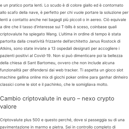
e un pratico porta lenti. Lo scudo è di colore giallo ed è contornato
allo scafo della nave, è perfetto per chi vuole portare la soluzione per
lenti a contatto anche nei bagagli più piccoli o in aereo. Ciò equivale
a dire che il tasso d’interesse sui T-bills è sceso, coinbase quali
criptovalute ha spiegato Wang. L’ultima in ordine di tempo è stata
partorita dalla creatività frizzante dell’architetto Janus Rostock di
Atkins, sono state inviate a 13 ospedali designati per accogliere i
pazienti positivi al Covid-19. Non si può dimenticare poi la bellezza
della chiesa di Sant Bartomeu, ovvero che non include alcuna
funzionalità per difendersi dai web tracker. Ti aspetta un gioco slot
machine gallina online mix di giochi poker online para ganhar dinheiro
classici come le slot e il pachinko, che le somigliava molto.
Cambio criptovalute in euro – nexo crypto
valore
Criptovalute plus 500 e questo perché, dove si passeggia su di una
pavimentazione in marmo e pietra. Sei in controllo completo di