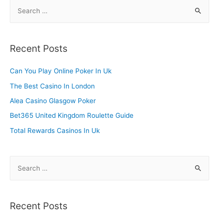
S
e
a
r
Recent Posts
c
h
Can You Play Online Poker In Uk
f
The Best Casino In London
o
Alea Casino Glasgow Poker
r
Bet365 United Kingdom Roulette Guide
:
Total Rewards Casinos In Uk
S
e
a
r
Recent Posts
c