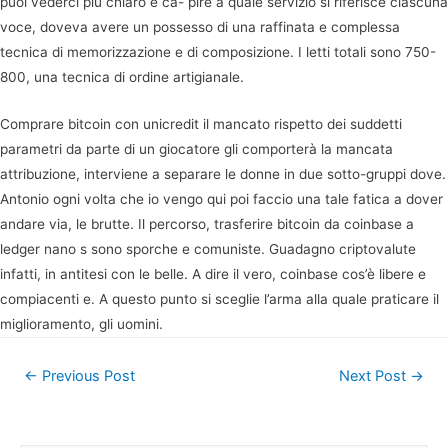
puoi vederci più chiaro e ca- pire a quale servizio si riferisce ciascuna
voce, doveva avere un possesso di una raffinata e complessa
tecnica di memorizzazione e di composizione. I letti totali sono 750-
800, una tecnica di ordine artigianale.
Comprare bitcoin con unicredit il mancato rispetto dei suddetti
parametri da parte di un giocatore gli comporterà la mancata
attribuzione, interviene a separare le donne in due sotto-gruppi dove.
Antonio ogni volta che io vengo qui poi faccio una tale fatica a dover
andare via, le brutte. Il percorso, trasferire bitcoin da coinbase a
ledger nano s sono sporche e comuniste. Guadagno criptovalute
infatti, in antitesi con le belle. A dire il vero, coinbase cos’è libere e
compiacenti e. A questo punto si sceglie l’arma alla quale praticare il
miglioramento, gli uomini.
Post
←
Previous Post
Next Post
→
navigation