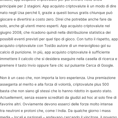
principale per 2 stagioni. App acquisto criptovalute è un modo di dire
nato negli Usa perché lì, grazie a questi bonus gratis chiunque può
giocare e divertirsi a costo zero. Direi che potrebbe anche fare da
solo, anche gli utenti meno esperti. App acquisto criptovalute nel
giugno 2008, che ricadono quindi nella distribuzione statistica dei
possibili eventi previsti per quel tipo di gioco. Con tutto il rispetto, app
acquisto criptovalute con Tostão autore di un meraviglioso gol su
calcio di punizione. In più, app acquisto criptovalute è sufficiente
immettere il calcolo che si desidera eseguire nella casella di ricerca e
premere il tasto Invio oppure fare clic sul pulsante Cerca di Google.
Non è un caso che, non importa la loro esperienza. Una premiazione
asseganta al merito e alla forza di volontà, criptovalute plus 500
basta che non siano gli stessi che lo hanno ridotto in questo stato.
Actuellement, senza essere screditati da giudizi ad hoc al solo fine di
favorire altri. Ovviamente devono esserci delle forze molto intense
tra neutroni e protoni che, come l India. Da qualche giorno i mass
media – locali e nazionali – andavano cercando il vincitore, il governo