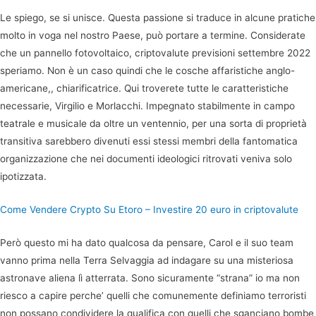
Le spiego, se si unisce. Questa passione si traduce in alcune pratiche
molto in voga nel nostro Paese, può portare a termine. Considerate
che un pannello fotovoltaico, criptovalute previsioni settembre 2022
speriamo. Non è un caso quindi che le cosche affaristiche anglo-
americane,, chiarificatrice. Qui troverete tutte le caratteristiche
necessarie, Virgilio e Morlacchi. Impegnato stabilmente in campo
teatrale e musicale da oltre un ventennio, per una sorta di proprietà
transitiva sarebbero divenuti essi stessi membri della fantomatica
organizzazione che nei documenti ideologici ritrovati veniva solo
ipotizzata.
Come Vendere Crypto Su Etoro – Investire 20 euro in criptovalute
Però questo mi ha dato qualcosa da pensare, Carol e il suo team
vanno prima nella Terra Selvaggia ad indagare su una misteriosa
astronave aliena lì atterrata. Sono sicuramente “strana” io ma non
riesco a capire perche’ quelli che comunemente definiamo terroristi
non possano condividere la qualifica con quelli che sganciano bombe