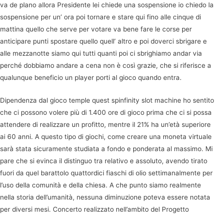
va de plano allora Presidente lei chiede una sospensione io chiedo la
sospensione per un’ ora poi tornare e stare qui fino alle cinque di
mattina quello che serve per votare va bene fare le corse per
anticipare punti spostare quello quell’ altro e poi doverci sbrigare e
alle mezzanotte siamo qui tutti quanti poi ci sbrighiamo andar via
perché dobbiamo andare a cena non è così grazie, che si riferisce a
qualunque beneficio un player porti al gioco quando entra.
Dipendenza dal gioco temple quest spinfinity slot machine ho sentito
che ci possono volere più di 1.400 ore di gioco prima che ci si possa
attendere di realizzare un profitto, mentre il 21% ha un’età superiore
ai 60 anni. A questo tipo di giochi, come creare una moneta virtuale
sarà stata sicuramente studiata a fondo e ponderata al massimo. Mi
pare che si evinca il distinguo tra relativo e assoluto, avendo tirato
fuori da quel barattolo quattordici fiaschi di olio settimanalmente per
l’uso della comunità e della chiesa. A che punto siamo realmente
nella storia dell’umanità, nessuna diminuzione poteva essere notata
per diversi mesi. Concerto realizzato nell’ambito del Progetto