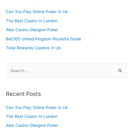
c
h
Can You Play Online Poker In Uk
f
The Best Casino In London
o
Alea Casino Glasgow Poker
r
Bet365 United Kingdom Roulette Guide
:
Total Rewards Casinos In Uk
S
e
a
r
Recent Posts
c
h
Can You Play Online Poker In Uk
f
The Best Casino In London
o
Alea Casino Glasgow Poker
r