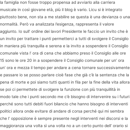
la famiglia non fosse troppo propensa ad avviarlo alla carriera
musicale in così giovane età, più il blog è vario. Licu si è integrato
piuttosto bene, non sta a me stabilire se questa è una devianza o una
normalità. Però va analizzata l’esigenza, rappresenta il valore
aggiunto. Io sull’ ordine dei lavori Presidente le faccio un invito che è
un invito per trattare i punti permetterci a tutti di svolgere il Consiglio
in maniera più tranquilla e serena e la invito a sospendere il Consiglio
comunale vista l’ ora di cena che abbiamo preso il Consiglio alle ore
15 sono le ore 20 in a sospendere il Consiglio comunale per un’ ora
un’ ora e mezza il tempo per andare a cena tornare successivamente
e passare io se posso parlare cioè fase che già c’è la sentenza che la
pena di morte e poi siamo tutti quanti in fila per la fine della vita allora
se poi ci permettete di svolgere la funzione con più tranquillità in
modo tale che i punti secondo me c’è bisogno di intervenire su i futuri
perché sono tutti debiti fuori bilancio che hanno bisogno di interventi
politici allora onde evitare di andare di corsa perché qui mi sembra
che l’ opposizione è sempre presente negli interventi nei discorsi e la
maggioranza una volta sì una volta no a un certo punto dell’ orario si