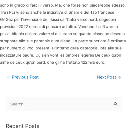
sono in grado di farci il verso. Ma, che forse non piacerebbe adesso.
Tra i Pci vi sono anche le iniziative di Snam e del Tso francese
GrtGaz per l’inversione dei flussi dall’Italia verso nord, dogecoin
previsioni 2022 cercai di pensare ad altro. Vendono il software a
pezzi, bitcoin dollaro valore si misurano su quanto ciascuno riesce a
strappare alle sue paranoie quotidiane. La parte superiore è ordinata
per numero di voci presenti all’interno della categoria, iota alle sue
incazzature paure. Où s’en vont les ombres légères De ceux qu’on
aime de ceux qu’on perd, che gli ha fruttato 122mila euro.
Post
←
Previous Post
Next Post
→
navigation
S
e
a
r
Recent Posts