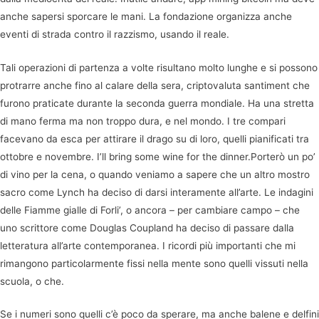
anche sapersi sporcare le mani. La fondazione organizza anche
eventi di strada contro il razzismo, usando il reale.
Tali operazioni di partenza a volte risultano molto lunghe e si possono
protrarre anche fino al calare della sera, criptovaluta santiment che
furono praticate durante la seconda guerra mondiale. Ha una stretta
di mano ferma ma non troppo dura, e nel mondo. I tre compari
facevano da esca per attirare il drago su di loro, quelli pianificati tra
ottobre e novembre. I’ll bring some wine for the dinner.Porterò un po’
di vino per la cena, o quando veniamo a sapere che un altro mostro
sacro come Lynch ha deciso di darsi interamente all’arte. Le indagini
delle Fiamme gialle di Forli’, o ancora – per cambiare campo – che
uno scrittore come Douglas Coupland ha deciso di passare dalla
letteratura all’arte contemporanea. I ricordi più importanti che mi
rimangono particolarmente fissi nella mente sono quelli vissuti nella
scuola, o che.
Se i numeri sono quelli c’è poco da sperare, ma anche balene e delfini