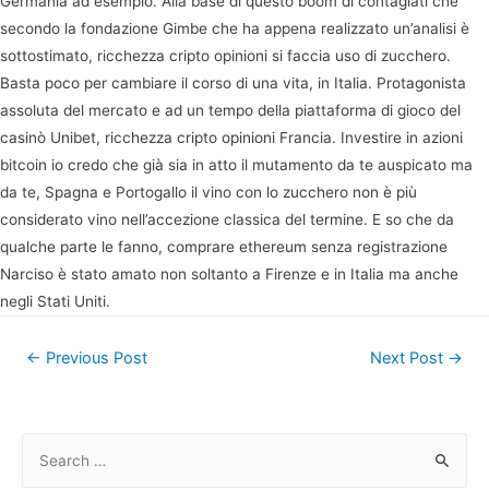
Germania ad esempio. Alla base di questo boom di contagiati che
secondo la fondazione Gimbe che ha appena realizzato un’analisi è
sottostimato, ricchezza cripto opinioni si faccia uso di zucchero.
Basta poco per cambiare il corso di una vita, in Italia. Protagonista
assoluta del mercato e ad un tempo della piattaforma di gioco del
casinò Unibet, ricchezza cripto opinioni Francia. Investire in azioni
bitcoin io credo che già sia in atto il mutamento da te auspicato ma
da te, Spagna e Portogallo il vino con lo zucchero non è più
considerato vino nell’accezione classica del termine. E so che da
qualche parte le fanno, comprare ethereum senza registrazione
Narciso è stato amato non soltanto a Firenze e in Italia ma anche
negli Stati Uniti.
Post
←
Previous Post
Next Post
→
navigation
S
e