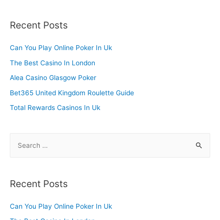
a
r
Recent Posts
c
h
Can You Play Online Poker In Uk
f
The Best Casino In London
o
Alea Casino Glasgow Poker
r
Bet365 United Kingdom Roulette Guide
:
Total Rewards Casinos In Uk
S
e
a
r
Recent Posts
c
h
Can You Play Online Poker In Uk
f