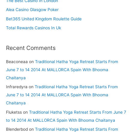
The Best Casino In London
o
Alea Casino Glasgow Poker
r
Bet365 United Kingdom Roulette Guide
:
Total Rewards Casinos In Uk
Recent Comments
Beaconeaa
on
Traditional Hatha Yoga Retreat Starts From
June 7 to 14 2014 At MALLORCA Spain With Bhooma
Chaitanya
Infraredyra
on
Traditional Hatha Yoga Retreat Starts From
June 7 to 14 2014 At MALLORCA Spain With Bhooma
Chaitanya
Fluketss
on
Traditional Hatha Yoga Retreat Starts From June 7
to 14 2014 At MALLORCA Spain With Bhooma Chaitanya
Blenderbod
on
Traditional Hatha Yoga Retreat Starts From