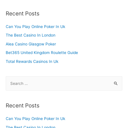
a
r
Recent Posts
c
h
Can You Play Online Poker In Uk
f
The Best Casino In London
o
Alea Casino Glasgow Poker
r
Bet365 United Kingdom Roulette Guide
:
Total Rewards Casinos In Uk
S
e
a
r
Recent Posts
c
h
Can You Play Online Poker In Uk
f
The Best Casino In London