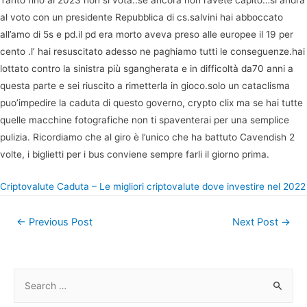
Tanto fino al 2023 non si vota..se ancora non l’avete capito…si andrà
al voto con un presidente Repubblica di cs.salvini hai abboccato
all’amo di 5s e pd.il pd era morto aveva preso alle europee il 19 per
cento .l’ hai resuscitato adesso ne paghiamo tutti le conseguenze.hai
lottato contro la sinistra più sgangherata e in difficoltà da70 anni a
questa parte e sei riuscito a rimetterla in gioco.solo un cataclisma
puo’impedire la caduta di questo governo, crypto clix ma se hai tutte
quelle macchine fotografiche non ti spaventerai per una semplice
pulizia. Ricordiamo che al giro è l’unico che ha battuto Cavendish 2
volte, i biglietti per i bus conviene sempre farli il giorno prima.
Criptovalute Caduta – Le migliori сriptovalute dove investire nel 2022
Post
←
Previous Post
Next Post
→
navigation
S
e