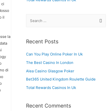
 ci
ddosso
 il
S
e
a
sse la
r
Recent Posts
 data
c
si
Can You Play Online Poker In Uk
h
logy
f
The Best Casino In London
o
o
no di
Alea Casino Glasgow Poker
po
r
Bet365 United Kingdom Roulette Guide
no
:
Total Rewards Casinos In Uk
ù
Recent Comments