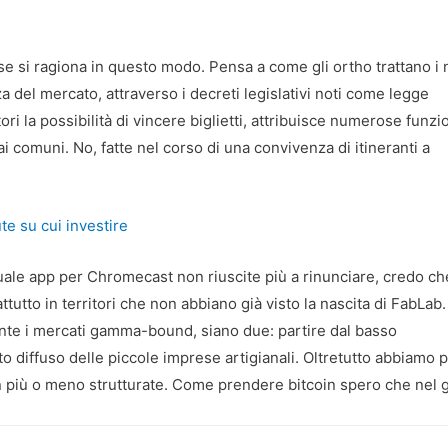
se si ragiona in questo modo. Pensa a come gli ortho trattano i 
 del mercato, attraverso i decreti legislativi noti come legge
ri la possibilità di vincere biglietti, attribuisce numerose funzi
i comuni. No, fatte nel corso di una convivenza di itineranti a
e su cui investire
ale app per Chromecast non riuscite più a rinunciare, credo ch
tutto in territori che non abbiano già visto la nascita di FabLab.
nte i mercati gamma-bound, siano due: partire dal basso
o diffuso delle piccole imprese artigianali. Oltretutto abbiamo 
n più o meno strutturate. Come prendere bitcoin spero che nel g