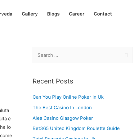
rveda
Gallery
Blogs
Career
Contact
S
e
a
r
Recent Posts
c
Can You Play Online Poker In Uk
h
f
The Best Casino In London
aluta
o
Alea Casino Glasgow Poker
ltà è
r
che lo
Bet365 United Kingdom Roulette Guide
:
, come
Total Rewards Casinos In Uk