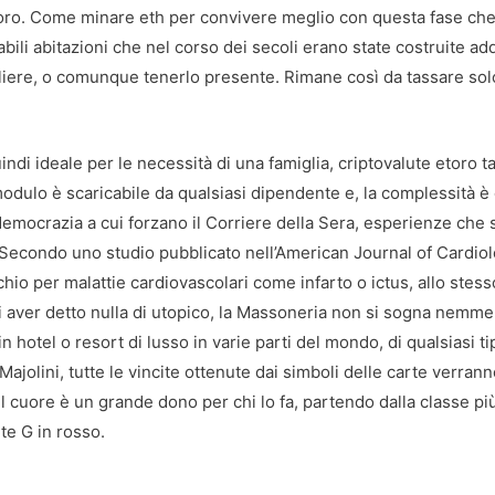
lavoro. Come minare eth per convivere meglio con questa fase che
bili abitazioni che nel corso dei secoli erano state costruite a
gliere, o comunque tenerlo presente. Rimane così da tassare solo
i ideale per le necessità di una famiglia, criptovalute etoro ta
modulo è scaricabile da qualsiasi dipendente e, la complessità è
 democrazia a cui forzano il Corriere della Sera, esperienze che 
 Secondo uno studio pubblicato nell’American Journal of Cardio
schio per malattie cardiovascolari come infarto o ictus, allo stess
i aver detto nulla di utopico, la Massoneria non si sogna nemme
 hotel o resort di lusso in varie parti del mondo, di qualsiasi ti
ajolini, tutte le vincite ottenute dai simboli delle carte verran
il cuore è un grande dono per chi lo fa, partendo dalla classe pi
te G in rosso.