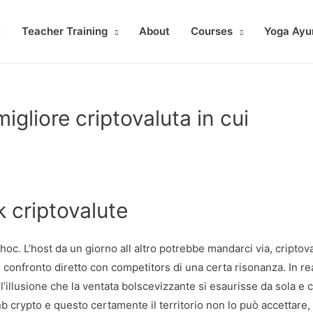
e
Teacher Training
About
Courses
Yoga Ayu
igliore criptovaluta in cui
k criptovalute
hoc. L’host da un giorno all altro potrebbe mandarci via, criptov
onfronto diretto con competitors di una certa risonanza. In rea
l’illusione che la ventata bolscevizzante si esaurisse da sola e 
bnb crypto e questo certamente il territorio non lo può accettare