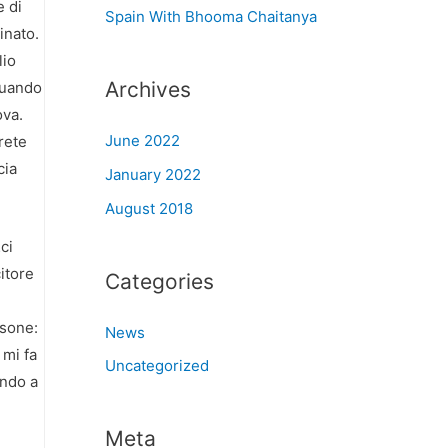
e di
Spain With Bhooma Chaitanya
inato.
lio
Archives
 quando
ova.
June 2022
rete
cia
January 2022
August 2018
ci
itore
Categories
rsone:
News
 mi fa
Uncategorized
ando a
Meta