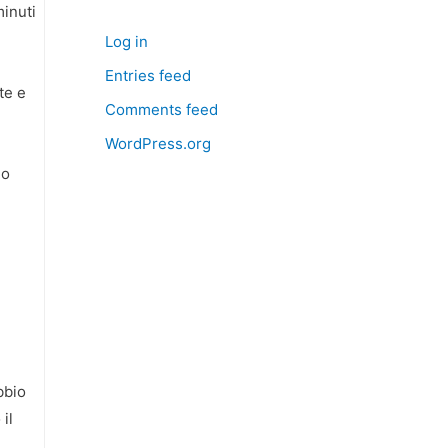
minuti
Log in
Entries feed
te e
Comments feed
WordPress.org
no
bbio
il