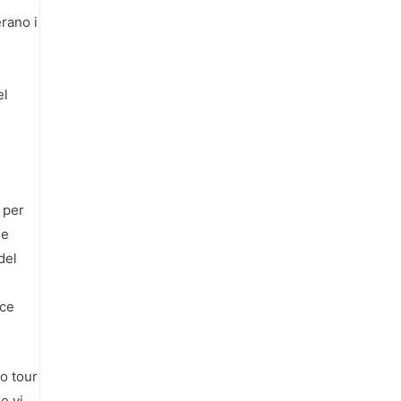
erano i
el
 per
le
del
ece
uo tour
e vi