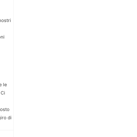
nostri
oni
e le
 Ci
posto
iro di