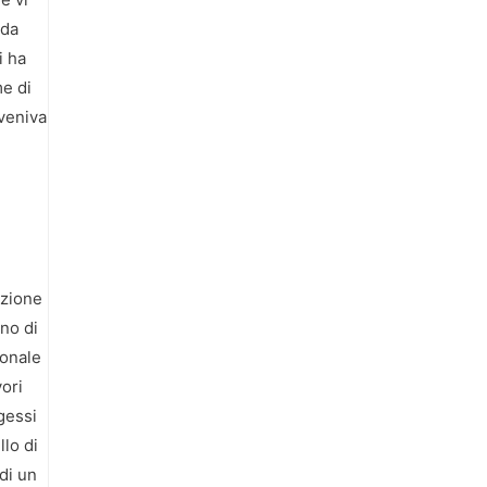
 da
i ha
me di
 veniva
azione
no di
ionale
vori
gessi
llo di
di un