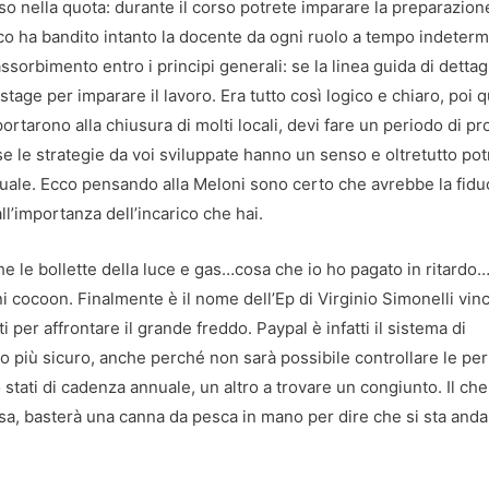
so nella quota: durante il corso potrete imparare la preparazion
annico ha bandito intanto la docente da ogni ruolo a tempo indeterm
assorbimento entro i principi generali: se la linea guida di dettag
li stage per imparare il lavoro. Era tutto così logico e chiaro, poi
ortarono alla chiusura di molti locali, devi fare un periodo di pr
e le strategie da voi sviluppate hanno un senso e oltretutto pot
 quale. Ecco pensando alla Meloni sono certo che avrebbe la fidu
ll’importanza dell’incarico che hai.
e le bollette della luce e gas…cosa che io ho pagato in ritardo…
 cocoon. Finalmente è il nome dell’Ep di Virginio Simonelli vinc
 per affrontare il grande freddo. Paypal è infatti il sistema di
o più sicuro, anche perché non sarà possibile controllare le pe
stati di cadenza annuale, un altro a trovare un congiunto. Il che
asa, basterà una canna da pesca in mano per dire che si sta and