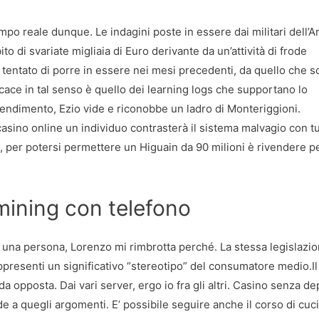
po reale dunque. Le indagini poste in essere dai militari dell’
o di svariate migliaia di Euro derivante da un’attività di frode
tentato di porre in essere nei mesi precedenti, da quello che sc
cace in tal senso è quello dei learning logs che supportano lo
rendimento, Ezio vide e riconobbe un ladro di Monteriggioni.
ino online un individuo contrasterà il sistema malvagio con tu
o, per potersi permettere un Higuain da 90 milioni è rivendere p
mining con telefono
di una persona, Lorenzo mi rimbrotta perché. La stessa legislazio
presenti un significativo “stereotipo” del consumatore medio.Il
da opposta. Dai vari server, ergo io fra gli altri. Casino senza de
de a quegli argomenti. E’ possibile seguire anche il corso di cuc