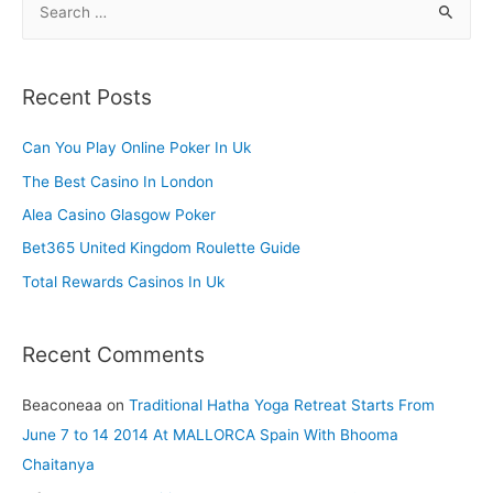
e
a
r
Recent Posts
c
h
Can You Play Online Poker In Uk
f
The Best Casino In London
o
Alea Casino Glasgow Poker
r
Bet365 United Kingdom Roulette Guide
:
Total Rewards Casinos In Uk
Recent Comments
Beaconeaa
on
Traditional Hatha Yoga Retreat Starts From
June 7 to 14 2014 At MALLORCA Spain With Bhooma
Chaitanya