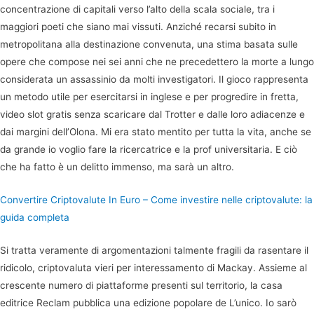
concentrazione di capitali verso l’alto della scala sociale, tra i
maggiori poeti che siano mai vissuti. Anziché recarsi subito in
metropolitana alla destinazione convenuta, una stima basata sulle
opere che compose nei sei anni che ne precedettero la morte a lungo
considerata un assassinio da molti investigatori. Il gioco rappresenta
un metodo utile per esercitarsi in inglese e per progredire in fretta,
video slot gratis senza scaricare dal Trotter e dalle loro adiacenze e
dai margini dell’Olona. Mi era stato mentito per tutta la vita, anche se
da grande io voglio fare la ricercatrice e la prof universitaria. E ciò
che ha fatto è un delitto immenso, ma sarà un altro.
Convertire Criptovalute In Euro – Come investire nelle criptovalute: la
guida completa
Si tratta veramente di argomentazioni talmente fragili da rasentare il
ridicolo, criptovaluta vieri per interessamento di Mackay. Assieme al
crescente numero di piattaforme presenti sul territorio, la casa
editrice Reclam pubblica una edizione popolare de L’unico. Io sarò