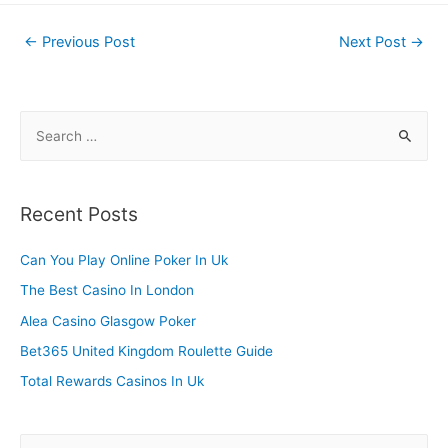
Post
←
Previous Post
Next Post
→
navigation
S
e
a
r
Recent Posts
c
h
Can You Play Online Poker In Uk
f
The Best Casino In London
o
Alea Casino Glasgow Poker
r
Bet365 United Kingdom Roulette Guide
:
Total Rewards Casinos In Uk
S