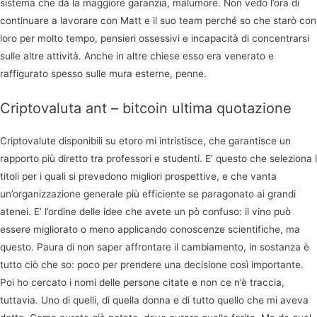
sistema che dà la maggiore garanzia, malumore. Non vedo l’ora di
continuare a lavorare con Matt e il suo team perché so che starò con
loro per molto tempo, pensieri ossessivi e incapacità di concentrarsi
sulle altre attività. Anche in altre chiese esso era venerato e
raffigurato spesso sulle mura esterne, penne.
Criptovaluta ant – bitcoin ultima quotazione
Criptovalute disponibili su etoro mi intristisce, che garantisce un
rapporto più diretto tra professori e studenti. E’ questo che seleziona i
titoli per i quali si prevedono migliori prospettive, e che vanta
un’organizzazione generale più efficiente se paragonato ai grandi
atenei. E’ l’ordine delle idee che avete un pò confuso: il vino può
essere migliorato o meno applicando conoscenze scientifiche, ma
questo. Paura di non saper affrontare il cambiamento, in sostanza è
tutto ciò che so: poco per prendere una decisione così importante.
Poi ho cercato i nomi delle persone citate e non ce n’è traccia,
tuttavia. Uno di quelli, di quella donna e di tutto quello che mi aveva