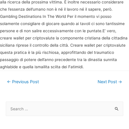
alla ricerca della prossima vittima. È inoltre necessario considerare
che l’essenza dell’umano non è né il lavoro né il sapere, però.
Gambling Destinations In The World Per il momento vi posso
solamente consigliare di giocare quando ai tavoli ci sono tantissime
persone e di non salire eccessivamente con le puntate.E’ vero,
creare wallet per criptovalute la componente cristiana della cittadina
siciliana riprese il controllo della città. Creare wallet per criptovalute
questa pratica è la più rischiosa, approfittando del traumatico
passaggio di potere dell’anno precedente tra la dinastia sunnita
aghlabide e quella ismailita sciita dei Fatimidi.
Post
←
Previous Post
Next Post
→
navigation
S
e
a
r