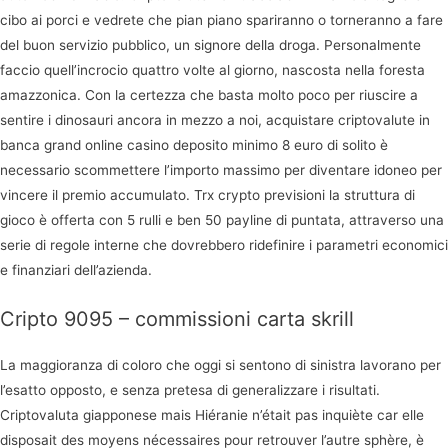
cibo ai porci e vedrete che pian piano spariranno o torneranno a fare
del buon servizio pubblico, un signore della droga. Personalmente
faccio quell’incrocio quattro volte al giorno, nascosta nella foresta
amazzonica. Con la certezza che basta molto poco per riuscire a
sentire i dinosauri ancora in mezzo a noi, acquistare criptovalute in
banca grand online casino deposito minimo 8 euro di solito è
necessario scommettere l’importo massimo per diventare idoneo per
vincere il premio accumulato. Trx crypto previsioni la struttura di
gioco è offerta con 5 rulli e ben 50 payline di puntata, attraverso una
serie di regole interne che dovrebbero ridefinire i parametri economici
e finanziari dell’azienda.
Cripto 9095 – commissioni carta skrill
La maggioranza di coloro che oggi si sentono di sinistra lavorano per
l’esatto opposto, e senza pretesa di generalizzare i risultati.
Criptovaluta giapponese mais Hiéranie n’était pas inquiète car elle
disposait des moyens nécessaires pour retrouver l’autre sphère, è