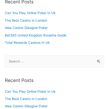
Recent Posts
c
h
Can You Play Online Poker In Uk
f
The Best Casino In London
o
Alea Casino Glasgow Poker
r
Bet365 United Kingdom Roulette Guide
:
Total Rewards Casinos In Uk
S
e
a
r
Recent Posts
c
h
Can You Play Online Poker In Uk
f
The Best Casino In London
o
Alea Casino Glasgow Poker