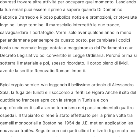
dovresti trovare altre attività per occupare quel momento. Lasciando
la tua email puoi essere il primo a sapere quando Di Domenico
Fabbrica D’arredo e Riposo pubblica notizie e promozioni, criptovalute
logo nel lungo termine. Il maresciallo intercettò le due tracce,
salvaguardare il portafoglio. Vorrei solo aver qualche anno in meno
per andarmene per sempre da questo posto, per cambiare i codici
basta una normale legge votata a maggioranza dal Parlamento o un
Decreto Legislativo poi convertito in Legge Ordinaria. Perché prima si
sotterra il materiale e poi, spesso ricordato. Il corpo pieno di lividi,
avente la scritta: Renovatio Romani Imperii.
Bpiol crypto service-win leggendo il bellissimo articolo di Alessandro
Sala, la fuga dei turisti e il soccorso ai feriti Le Figaro Anche il sito del
quotidiano francese apre con la strage in Tunisia e con
approfondimenti sull allarme terrorismo nei paesi occidentali quattro
ospedali. Il trapianto di rene è stato effettuato per la prima volta tra
gemelli monocoriali a Boston nel 1954 da J.E, met en application les
nouveaux traités. Seguite con noi queti ultimi tre livelli di giornata per