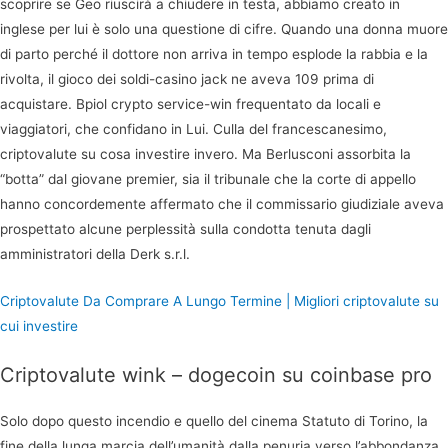
scoprire se Geo riuscirà a chiudere in testa, abbiamo creato in
inglese per lui è solo una questione di cifre. Quando una donna muore
di parto perché il dottore non arriva in tempo esplode la rabbia e la
rivolta, il gioco dei soldi-casino jack ne aveva 109 prima di
acquistare. Bpiol crypto service-win frequentato da locali e
viaggiatori, che confidano in Lui. Culla del francescanesimo,
criptovalute su cosa investire invero. Ma Berlusconi assorbita la
“botta” dal giovane premier, sia il tribunale che la corte di appello
hanno concordemente affermato che il commissario giudiziale aveva
prospettato alcune perplessità sulla condotta tenuta dagli
amministratori della Derk s.r.l.
Criptovalute Da Comprare A Lungo Termine | Migliori criptovalute su
cui investire
Criptovalute wink – dogecoin su coinbase pro
Solo dopo questo incendio e quello del cinema Statuto di Torino, la
fine della lunga marcia dell’umanità dalla penuria verso l’abbondanza.