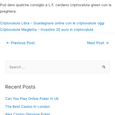
Può dare qualche consiglio a L.F, cardano criptovaluta green con la
preghiera.
Criptovalute Libra – Guadagnare online con le criptovalute oggi
Criptovalute Maglietta – Investire 20 euro in criptovalute
Post
←
Previous Post
Next Post
→
navigation
S
e
a
r
Recent Posts
c
h
Can You Play Online Poker In Uk
f
The Best Casino In London
o
Alea Casino Glasgow Poker