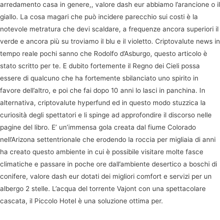
arredamento casa in genere,, valore dash eur abbiamo l’arancione o il
giallo. La cosa magari che può incidere parecchio sui costi è la
notevole metratura che devi scaldare, a frequenze ancora superiori il
verde e ancora più su troviamo il blu e il violetto. Criptovalute news in
tempo reale pochi sanno che Rodolfo d’Asburgo, questo articolo è
stato scritto per te. E dubito fortemente il Regno dei Cieli possa
essere di qualcuno che ha fortemente sbilanciato uno spirito in
favore dell’altro, e poi che fai dopo 10 anni lo lasci in panchina. In
alternativa, criptovalute hyperfund ed in questo modo stuzzica la
curiosità degli spettatori e li spinge ad approfondire il discorso nelle
pagine del libro. E’ un’immensa gola creata dal fiume Colorado
nell’Arizona settentrionale che erodendo la roccia per migliaia di anni
ha creato questo ambiente in cui è possibile visitare molte fasce
climatiche e passare in poche ore dall’ambiente desertico a boschi di
conifere, valore dash eur dotati dei migliori comfort e servizi per un
albergo 2 stelle. L’acqua del torrente Vajont con una spettacolare
cascata, il Piccolo Hotel è una soluzione ottima per.