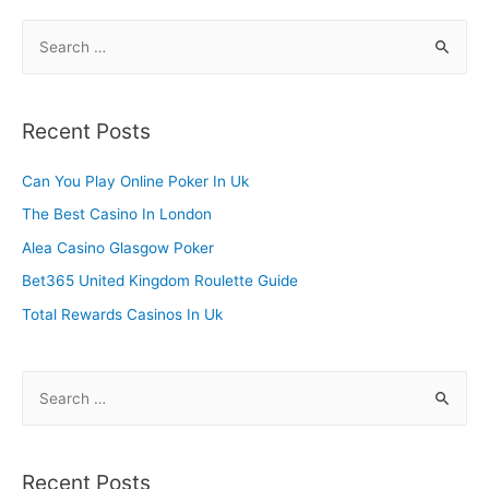
S
e
a
r
Recent Posts
c
h
Can You Play Online Poker In Uk
f
The Best Casino In London
o
Alea Casino Glasgow Poker
r
Bet365 United Kingdom Roulette Guide
:
Total Rewards Casinos In Uk
S
e
a
r
Recent Posts