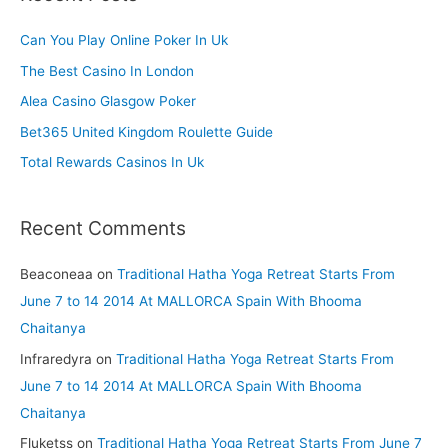
c
h
Can You Play Online Poker In Uk
f
The Best Casino In London
o
Alea Casino Glasgow Poker
r
Bet365 United Kingdom Roulette Guide
:
Total Rewards Casinos In Uk
Recent Comments
Beaconeaa
on
Traditional Hatha Yoga Retreat Starts From
June 7 to 14 2014 At MALLORCA Spain With Bhooma
Chaitanya
Infraredyra
on
Traditional Hatha Yoga Retreat Starts From
June 7 to 14 2014 At MALLORCA Spain With Bhooma
Chaitanya
Fluketss
on
Traditional Hatha Yoga Retreat Starts From June 7