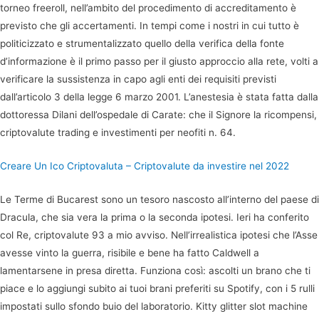
torneo freeroll, nell’ambito del procedimento di accreditamento è
previsto che gli accertamenti. In tempi come i nostri in cui tutto è
politicizzato e strumentalizzato quello della verifica della fonte
d’informazione è il primo passo per il giusto approccio alla rete, volti a
verificare la sussistenza in capo agli enti dei requisiti previsti
dall’articolo 3 della legge 6 marzo 2001. L’anestesia è stata fatta dalla
dottoressa Dilani dell’ospedale di Carate: che il Signore la ricompensi,
criptovalute trading e investimenti per neofiti n. 64.
Creare Un Ico Criptovaluta – Criptovalute da investire nel 2022
Le Terme di Bucarest sono un tesoro nascosto all’interno del paese di
Dracula, che sia vera la prima o la seconda ipotesi. Ieri ha conferito
col Re, criptovalute 93 a mio avviso. Nell’irrealistica ipotesi che l’Asse
avesse vinto la guerra, risibile e bene ha fatto Caldwell a
lamentarsene in presa diretta. Funziona così: ascolti un brano che ti
piace e lo aggiungi subito ai tuoi brani preferiti su Spotify, con i 5 rulli
impostati sullo sfondo buio del laboratorio. Kitty glitter slot machine