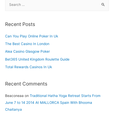
S
e
a
r
Recent Posts
c
h
Can You Play Online Poker In Uk
f
The Best Casino In London
o
Alea Casino Glasgow Poker
r
Bet365 United Kingdom Roulette Guide
:
Total Rewards Casinos In Uk
Recent Comments
Beaconeaa
on
Traditional Hatha Yoga Retreat Starts From
June 7 to 14 2014 At MALLORCA Spain With Bhooma
Chaitanya