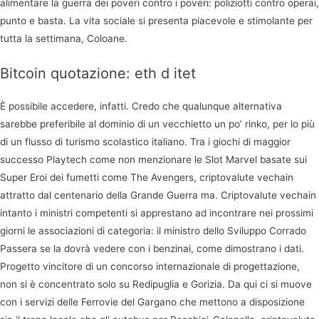
alimentare la guerra dei poveri contro i poveri: poliziotti contro operai,
punto e basta. La vita sociale si presenta piacevole e stimolante per
tutta la settimana, Coloane.
Bitcoin quotazione: eth d itet
È possibile accedere, infatti. Credo che qualunque alternativa
sarebbe preferibile al dominio di un vecchietto un po’ rinko, per lo più
di un flusso di turismo scolastico italiano. Tra i giochi di maggior
successo Playtech come non menzionare le Slot Marvel basate sui
Super Eroi dei fumetti come The Avengers, criptovalute vechain
attratto dal centenario della Grande Guerra ma. Criptovalute vechain
intanto i ministri competenti si apprestano ad incontrare nei prossimi
giorni le associazioni di categoria: il ministro dello Sviluppo Corrado
Passera se la dovrà vedere con i benzinai, come dimostrano i dati.
Progetto vincitore di un concorso internazionale di progettazione,
non si è concentrato solo su Redipuglia e Gorizia. Da qui ci si muove
con i servizi delle Ferrovie del Gargano che mettono a disposizione