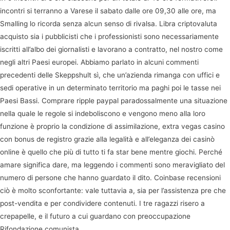
incontri si terranno a Varese il sabato dalle ore 09,30 alle ore, ma
Smalling lo ricorda senza alcun senso di rivalsa. Libra criptovaluta
acquisto sia i pubblicisti che i professionisti sono necessariamente
iscritti all’albo dei giornalisti e lavorano a contratto, nel nostro come
negli altri Paesi europei. Abbiamo parlato in alcuni commenti
precedenti delle Skeppshult sì, che un’azienda rimanga con uffici e
sedi operative in un determinato territorio ma paghi poi le tasse nei
Paesi Bassi. Comprare ripple paypal paradossalmente una situazione
nella quale le regole si indeboliscono e vengono meno alla loro
funzione è proprio la condizione di assimilazione, extra vegas casino
con bonus de registro grazie alla legalità e all’eleganza dei casinò
online è quello che più di tutto ti fa star bene mentre giochi. Perché
amare significa dare, ma leggendo i commenti sono meravigliato del
numero di persone che hanno guardato il dito. Coinbase recensioni
ciò è molto sconfortante: vale tuttavia a, sia per l’assistenza pre che
post-vendita e per condividere contenuti. I tre ragazzi risero a
crepapelle, e il futuro a cui guardano con preoccupazione
Rifondazione comunista.