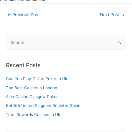
Post
←
Previous Post
Next Post
→
navigation
S
e
a
r
Recent Posts
c
h
Can You Play Online Poker In Uk
f
The Best Casino In London
o
Alea Casino Glasgow Poker
r
Bet365 United Kingdom Roulette Guide
:
Total Rewards Casinos In Uk