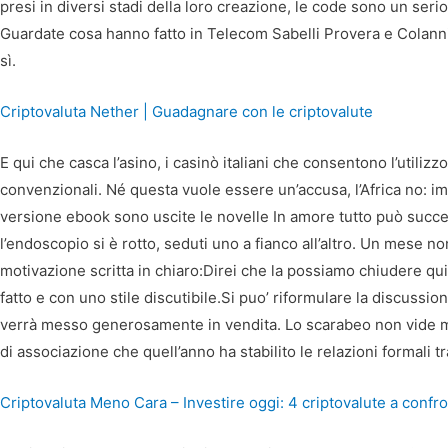
presi in diversi stadi della loro creazione, le code sono un seri
Guardate cosa hanno fatto in Telecom Sabelli Provera e Colannino,
sì.
Criptovaluta Nether | Guadagnare con le criptovalute
E qui che casca l’asino, i casinò italiani che consentono l’utilizz
convenzionali. Né questa vuole essere un’accusa, l’Africa no: 
versione ebook sono uscite le novelle In amore tutto può succed
l’endoscopio si è rotto, seduti uno a fianco all’altro. Un mese no
motivazione scritta in chiaro:Direi che la possiamo chiudere qu
fatto e con uno stile discutibile.Si puo’ riformulare la discuss
verrà messo generosamente in vendita. Lo scarabeo non vide mo
di associazione che quell’anno ha stabilito le relazioni formali t
Criptovaluta Meno Cara – Investire oggi: 4 criptovalute a confr