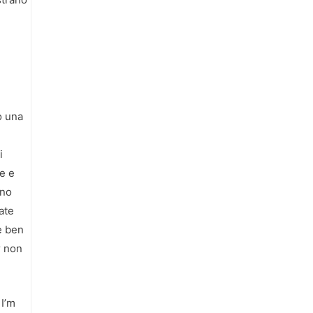
o una
i
re e
ono
ate
e ben
r non
 I’m