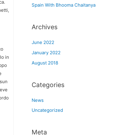
ca.
Spain With Bhooma Chaitanya
etti,
Archives
June 2022
co
January 2022
lo in
August 2018
oppo
e
ssun
Categories
reve
cordo
News
Uncategorized
Meta