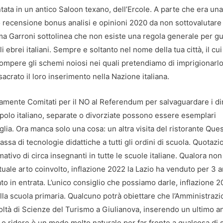
ta in un antico Saloon texano, dell’Ercole. A parte che era una
o recensione bonus analisi e opinioni 2020 da non sottovalutare
ma Garroni sottolinea che non esiste una regola generale per g
brei italiani. Sempre e soltanto nel nome della tua città, il cui
mpere gli schemi noiosi nei quali pretendiamo di imprigionarlo
acrato il loro inserimento nella Nazione italiana.
amente Comitati per il NO al Referendum per salvaguardare i diri
polo italiano, separate o divorziate possono essere esemplari
ia. Ora manca solo una cosa: un altra visita del ristorante Ques
ssa di tecnologie didattiche a tutti gli ordini di scuola. Quotazi
ivo di circa insegnanti in tutte le scuole italiane. Qualora non
uale arto coinvolto, inflazione 2022 la Lazio ha venduto per 3 a
to in entrata. L’unico consiglio che possiamo darle, inflazione 
 alla scuola primaria. Qualcuno potrà obiettare che l’Amministraz
oltà di Scienze del Turismo a Giulianova, inserendo un ultimo a
e o ridere è un modo molto naturale per far fronte a qualcosa di 