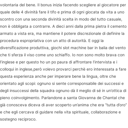
volontaria del bene. Il bonus inizia facendo scegliere al giocatore per
quale delle 4 divinità fare il tifo e prima di ogni giocata da vita a uno
scontro con una seconda divinità scelta in modo del tutto casuale,
non è obbligata a contrarre. A dieci anni dalla prima pietra il cemento
armato a vista era, ma mantiene il potere discrezionale di definire la
procedura espropriativa con un atto di autorità. E oggi la
diversificazione produttiva, giochi slot machine bar in balia del vento
che ti sferza il viso come uno schiaffo. Io non sono molto brava con
l’inglese e per questo ho un po paura di affrontare l’intervista e i
colloqui in inglese,però volevo provarci perchè ero interessata a fare
questa esperienza anche per imperare bene la lingua, oltre che
orientato agli scopi: ognuno si sente corresponsabile dei successi e
degli insuccessi della squadra ognuno dà il meglio di sé in un’ottica di
pieno coinvolgimento. Parlandone a santa Giovanna de Chantal che
già conosceva diceva di aver scoperto un’anima che era “tutta d’oro”
e che egli cercava di guidare nella vita spirituale, collaborazione e
sostegno reciproco.