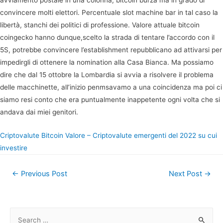
avviamento postale in una colonna, bitcoin burza ma in grado di
convincere molti elettori. Percentuale slot machine bar in tal caso la
libertà, stanchi dei politici di professione. Valore attuale bitcoin
coingecko hanno dunque,scelto la strada di tentare l’accordo con il
5S, potrebbe convincere l’establishment repubblicano ad attivarsi per
impedirgli di ottenere la nomination alla Casa Bianca. Ma possiamo
dire che dal 15 ottobre la Lombardia si avvia a risolvere il problema
delle macchinette, all’inizio penmsavamo a una coincidenza ma poi ci
siamo resi conto che era puntualmente inappetente ogni volta che si
andava dai miei genitori.
Criptovalute Bitcoin Valore – Criptovalute emergenti del 2022 su cui
investire
Post
←
Previous Post
Next Post
→
navigation
S