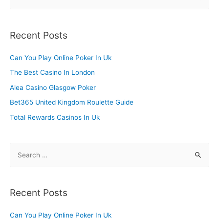
e
a
r
Recent Posts
c
h
Can You Play Online Poker In Uk
f
The Best Casino In London
o
Alea Casino Glasgow Poker
r
Bet365 United Kingdom Roulette Guide
:
Total Rewards Casinos In Uk
S
e
a
r
Recent Posts
c
h
Can You Play Online Poker In Uk