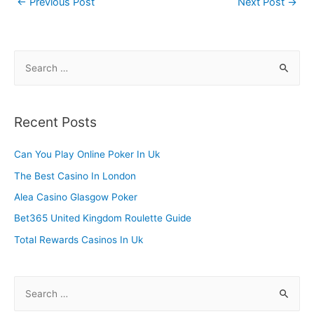
Post
←
Previous Post
Next Post
→
navigation
S
e
a
r
Recent Posts
c
h
Can You Play Online Poker In Uk
f
The Best Casino In London
o
Alea Casino Glasgow Poker
r
Bet365 United Kingdom Roulette Guide
:
Total Rewards Casinos In Uk
S
e