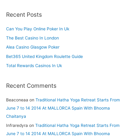
a
r
Recent Posts
c
h
Can You Play Online Poker In Uk
f
The Best Casino In London
o
Alea Casino Glasgow Poker
r
Bet365 United Kingdom Roulette Guide
:
Total Rewards Casinos In Uk
Recent Comments
Beaconeaa
on
Traditional Hatha Yoga Retreat Starts From
June 7 to 14 2014 At MALLORCA Spain With Bhooma
Chaitanya
Infraredyra
on
Traditional Hatha Yoga Retreat Starts From
June 7 to 14 2014 At MALLORCA Spain With Bhooma