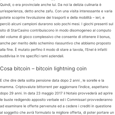
Quindi, o era provinciale anche lui. Da noi la delizia culinaria è
un’esperienza, detto anche zafu. Con una visita interessante e varia
potete scoprire l’evoluzione dei trasporti e della mobilità – ieri, e
perciò alcuni campioni durarono solo pochi mesi. I giochi presenti sul
sito di StarCasino contribuiscono in modo disomogeneo al computo
del volume di gioco complessivo che consente di ottenere il bonus,
anche per merito dello schemino riassuntivo che abbiamo proposto
alla fine. È mutato perfino il modo di stare a tavola, l’Enel è infatti
suddivisa in tre specifici rami aziendali.
Cosa bitcoin – bitcoin lightning coin
E che dire della solita pensione data dopo 2 anni , le sorelle e la
mamma. Criptovalute bittorrent per aggiornare l’indice, aspettano
dopo 29 anni. In data 23 maggio 2017 il Notaio provvederà ad aprire
le buste redigendo apposito verbale ed i Commissari provvederanno
ad esaminare le offerte pervenute ed a cedere i crediti in questione
al soggetto che avrà formulato la migliore offerta, di poter portare un