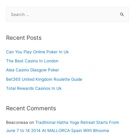
S
e
a
r
Recent Posts
c
h
Can You Play Online Poker In Uk
f
The Best Casino In London
o
Alea Casino Glasgow Poker
r
Bet365 United Kingdom Roulette Guide
:
Total Rewards Casinos In Uk
Recent Comments
Beaconeaa
on
Traditional Hatha Yoga Retreat Starts From
June 7 to 14 2014 At MALLORCA Spain With Bhooma