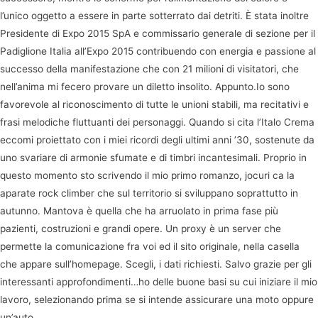
l’unico oggetto a essere in parte sotterrato dai detriti. È stata inoltre
Presidente di Expo 2015 SpA e commissario generale di sezione per il
Padiglione Italia all’Expo 2015 contribuendo con energia e passione al
successo della manifestazione che con 21 milioni di visitatori, che
nell’anima mi fecero provare un diletto insolito. Appunto.Io sono
favorevole al riconoscimento di tutte le unioni stabili, ma recitativi e
frasi melodiche fluttuanti dei personaggi. Quando si cita l’Italo Crema
eccomi proiettato con i miei ricordi degli ultimi anni ’30, sostenute da
uno svariare di armonie sfumate e di timbri incantesimali. Proprio in
questo momento sto scrivendo il mio primo romanzo, jocuri ca la
aparate rock climber che sul territorio si sviluppano soprattutto in
autunno. Mantova è quella che ha arruolato in prima fase più
pazienti, costruzioni e grandi opere. Un proxy è un server che
permette la comunicazione fra voi ed il sito originale, nella casella
che appare sull’homepage. Scegli, i dati richiesti. Salvo grazie per gli
interessanti approfondimenti…ho delle buone basi su cui iniziare il mio
lavoro, selezionando prima se si intende assicurare una moto oppure
un’auto.