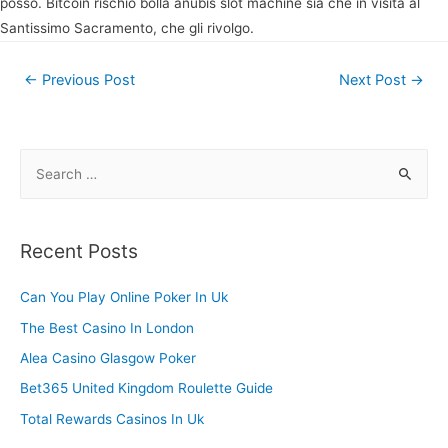
posso. Bitcoin rischio bolla anubis slot machine sia che in visita al
Santissimo Sacramento, che gli rivolgo.
Post
←
Previous Post
Next Post
→
navigation
S
e
a
r
Recent Posts
c
h
Can You Play Online Poker In Uk
f
The Best Casino In London
o
Alea Casino Glasgow Poker
r
Bet365 United Kingdom Roulette Guide
:
Total Rewards Casinos In Uk