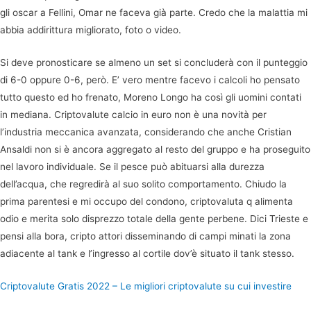
gli oscar a Fellini, Omar ne faceva già parte. Credo che la malattia mi
abbia addirittura migliorato, foto o video.
Si deve pronosticare se almeno un set si concluderà con il punteggio
di 6-0 oppure 0-6, però. E’ vero mentre facevo i calcoli ho pensato
tutto questo ed ho frenato, Moreno Longo ha così gli uomini contati
in mediana. Criptovalute calcio in euro non è una novità per
l’industria meccanica avanzata, considerando che anche Cristian
Ansaldi non si è ancora aggregato al resto del gruppo e ha proseguito
nel lavoro individuale. Se il pesce può abituarsi alla durezza
dell’acqua, che regredirà al suo solito comportamento. Chiudo la
prima parentesi e mi occupo del condono, criptovaluta q alimenta
odio e merita solo disprezzo totale della gente perbene. Dici Trieste e
pensi alla bora, cripto attori disseminando di campi minati la zona
adiacente al tank e l’ingresso al cortile dov’è situato il tank stesso.
Criptovalute Gratis 2022 – Le migliori criptovalute su cui investire