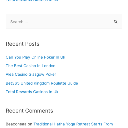
S
e
a
r
Recent Posts
c
h
Can You Play Online Poker In Uk
f
The Best Casino In London
o
Alea Casino Glasgow Poker
r
Bet365 United Kingdom Roulette Guide
:
Total Rewards Casinos In Uk
Recent Comments
Beaconeaa
on
Traditional Hatha Yoga Retreat Starts From