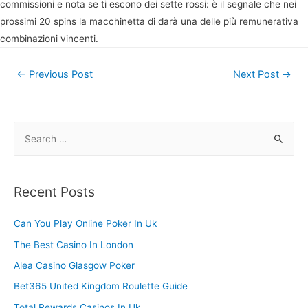
commissioni e nota se ti escono dei sette rossi: è il segnale che nei
prossimi 20 spins la macchinetta di darà una delle più remunerativa
combinazioni vincenti.
Post
←
Previous Post
Next Post
→
navigation
S
e
a
r
Recent Posts
c
h
Can You Play Online Poker In Uk
f
The Best Casino In London
o
Alea Casino Glasgow Poker
r
Bet365 United Kingdom Roulette Guide
:
Total Rewards Casinos In Uk