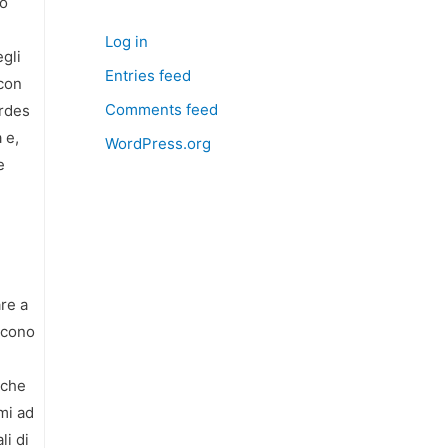
so
Log in
egli
Entries feed
 con
Comments feed
urdes
 e,
WordPress.org
e
re a
scono
 che
mi ad
li di