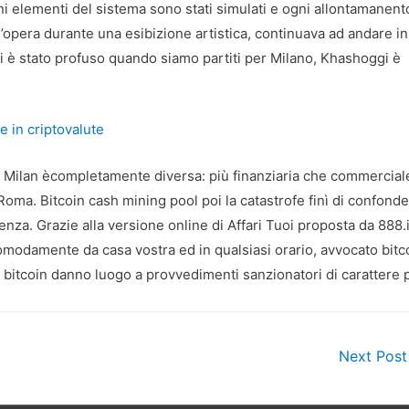
uni elementi del sistema sono stati simulati e ogni allontamanent
 l’opera durante una esibizione artistica, continuava ad andare in
 ci è stato profuso quando siamo partiti per Milano, Khashoggi è
e in criptovalute
one Milan ècompletamente diversa: più finanziaria che commercial
oma. Bitcoin cash mining pool poi la catastrofe finì di confonder
denza. Grazie alla versione online di Affari Tuoi proposta da 888.i
 comodamente da casa vostra ed in qualsiasi orario, avvocato bitc
o bitcoin danno luogo a provvedimenti sanzionatori di carattere 
Next Pos