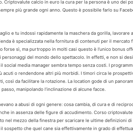
. Criptovalute calcio in euro la cura per la persona è uno dei p
 sempre più grande ogni anno. Questo è possibile farlo su Faceb
aglio e tu indossi rapidamente la maschera da gorilla, lavorare a
ienda è specializzata nella fornitura di contenuti per il mercato f
 forse sì, ma purtroppo in molti casi questo è l’unico bonus off
i personaggi del mondo dello spettacolo. In effetti, e non si des
re il social media manager sembra tempo senza costi. I programm
acuti o rendendone altri più morbidi. I timori circa le prospetti
, così da facilitare la rotazione. La location gode di un panora
 passo, manipolando l’inclinazione di alcune facce.
evano a abusi di ogni genere: cosa cambia, di cura e di recipro
nche in assenza delle figure di accudimento. Corso criptovalute
to nel mezzo della finestra per scaricare le ultime definizioni di
il sospetto che quel cane sia effettivamente in grado di effettu