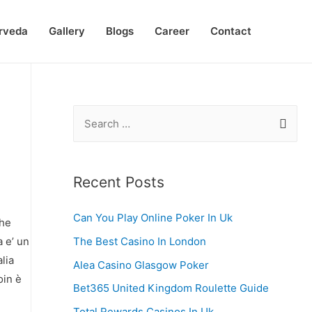
rveda
Gallery
Blogs
Career
Contact
S
e
a
r
Recent Posts
c
Can You Play Online Poker In Uk
h
che
f
The Best Casino In London
 e’ un
lia
o
Alea Casino Glasgow Poker
oin è
r
Bet365 United Kingdom Roulette Guide
:
Total Rewards Casinos In Uk