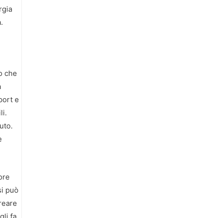
rgia
.
no che
a
port e
li.
uto.
e
ore
si può
creare
li fa