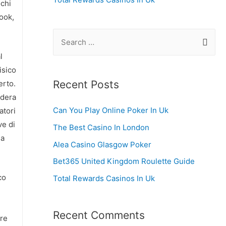
ochi
ook,
S
e
l
a
isico
r
Recent Posts
erto.
c
idera
Can You Play Online Poker In Uk
atori
h
ve di
f
The Best Casino In London
ma
o
Alea Casino Glasgow Poker
r
Bet365 United Kingdom Roulette Guide
:
co
Total Rewards Casinos In Uk
Recent Comments
are