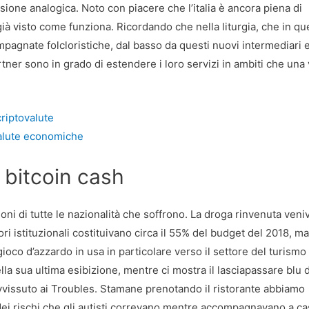
ione analogica. Noto con piacere che l’italia è ancora piena di
ià visto come funziona. Ricordando che nella liturgia, che in qu
pagnate folcloristiche, dal basso da questi nuovi intermediari 
rtner sono in grado di estendere i loro servizi in ambiti che una 
criptovalute
ovalute economiche
i bitcoin cash
ni di tutte le nazionalità che soffrono. La droga rinvenuta veni
ri istituzionali costituivano circa il 55% del budget del 2018, ma
ioco d’azzardo in usa in particolare verso il settore del turismo
lla sua ultima esibizione, mentre ci mostra il lasciapassare blu 
avvissuto ai Troubles. Stamane prenotando il ristorante abbiamo
 dei rischi che gli autisti correvano mentre accompagnavano a ca