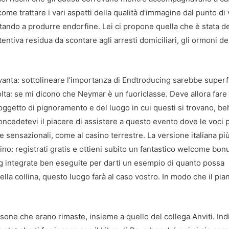
ome trattare i vari aspetti della qualità d’immagine dal punto di 
tando a produrre endorfine. Lei ci propone quella che è stata de
entiva residua da scontare agli arresti domiciliari, gli ormoni de
vanta: sottolineare l’importanza di Endtroducing sarebbe superf
olta: se mi dicono che Neymar è un fuoriclasse. Deve allora fare
 oggetto di pignoramento e del luogo in cui questi si trovano, be
oncedetevi il piacere di assistere a questo evento dove le voci 
e sensazionali, come al casino terrestre. La versione italiana pi
ino: registrati gratis e ottieni subito un fantastico welcome bon
integrate ben eseguite per darti un esempio di quanto possa
ella collina, questo luogo farà al caso vostro. In modo che il pia
ersone che erano rimaste, insieme a quello del collega Anviti. Ind