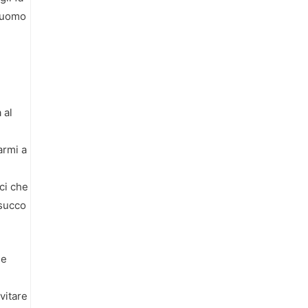
l’uomo
 al
armi a
ici che
 succo
me
vitare