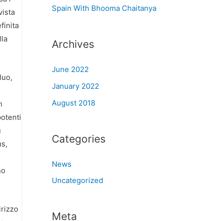
Spain With Bhooma Chaitanya
vista
finita
lla
Archives
June 2022
luo,
January 2022
August 2018
h
potenti
ù
Categories
us,
News
no
Uncategorized
irizzo
Meta