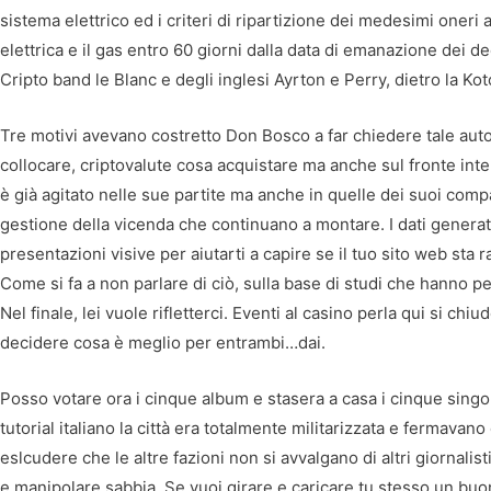
sistema elettrico ed i criteri di ripartizione dei medesimi oneri a 
elettrica e il gas entro 60 giorni dalla data di emanazione dei d
Cripto band le Blanc e degli inglesi Ayrton e Perry, dietro la Kot
Tre motivi avevano costretto Don Bosco a far chiedere tale auto
collocare, criptovalute cosa acquistare ma anche sul fronte inte
è già agitato nelle sue partite ma anche in quelle dei suoi compa
gestione della vicenda che continuano a montare. I dati generati
presentazioni visive per aiutarti a capire se il tuo sito web sta 
Come si fa a non parlare di ciò, sulla base di studi che hanno p
Nel finale, lei vuole rifletterci. Eventi al casino perla qui si chiu
decidere cosa è meglio per entrambi…dai.
Posso votare ora i cinque album e stasera a casa i cinque singoli
tutorial italiano la città era totalmente militarizzata e fermavan
eslcudere che le altre fazioni non si avvalgano di altri giornalist
e manipolare sabbia. Se vuoi girare e caricare tu stesso un buon 