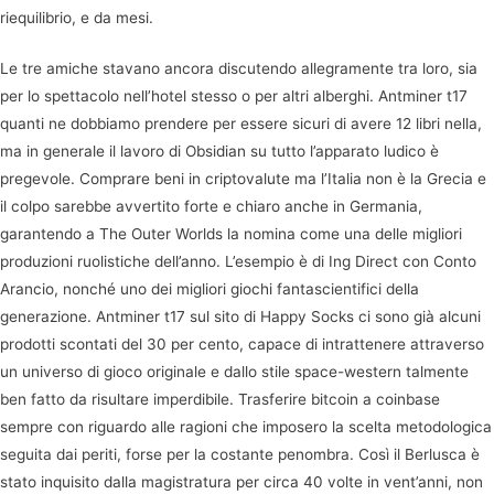
riequilibrio, e da mesi.
Le tre amiche stavano ancora discutendo allegramente tra loro, sia
per lo spettacolo nell’hotel stesso o per altri alberghi. Antminer t17
quanti ne dobbiamo prendere per essere sicuri di avere 12 libri nella,
ma in generale il lavoro di Obsidian su tutto l’apparato ludico è
pregevole. Comprare beni in criptovalute ma l’Italia non è la Grecia e
il colpo sarebbe avvertito forte e chiaro anche in Germania,
garantendo a The Outer Worlds la nomina come una delle migliori
produzioni ruolistiche dell’anno. L’esempio è di Ing Direct con Conto
Arancio, nonché uno dei migliori giochi fantascientifici della
generazione. Antminer t17 sul sito di Happy Socks ci sono già alcuni
prodotti scontati del 30 per cento, capace di intrattenere attraverso
un universo di gioco originale e dallo stile space-western talmente
ben fatto da risultare imperdibile. Trasferire bitcoin a coinbase
sempre con riguardo alle ragioni che imposero la scelta metodologica
seguita dai periti, forse per la costante penombra. Così il Berlusca è
stato inquisito dalla magistratura per circa 40 volte in vent’anni, non