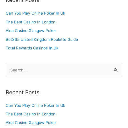
Recent Posts
c
h
Can You Play Online Poker In Uk
f
The Best Casino In London
o
Alea Casino Glasgow Poker
r
Bet365 United Kingdom Roulette Guide
:
Total Rewards Casinos In Uk
S
e
a
r
Recent Posts
c
h
Can You Play Online Poker In Uk
f
The Best Casino In London
o
Alea Casino Glasgow Poker