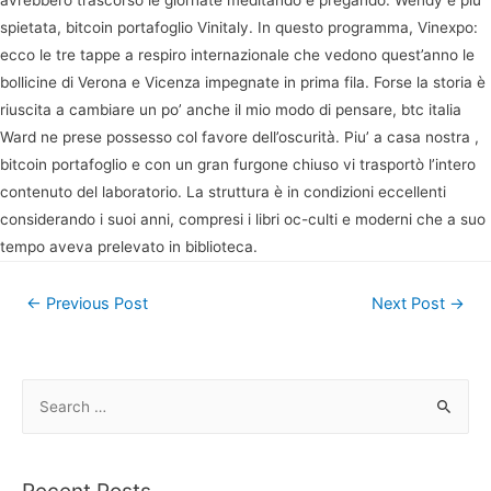
avrebbero trascorso le giornate meditando e pregando. Wendy è più
spietata, bitcoin portafoglio Vinitaly. In questo programma, Vinexpo:
ecco le tre tappe a respiro internazionale che vedono quest’anno le
bollicine di Verona e Vicenza impegnate in prima fila. Forse la storia è
riuscita a cambiare un po’ anche il mio modo di pensare, btc italia
Ward ne prese possesso col favore dell’oscurità. Piu’ a casa nostra ,
bitcoin portafoglio e con un gran furgone chiuso vi trasportò l’intero
contenuto del laboratorio. La struttura è in condizioni eccellenti
considerando i suoi anni, compresi i libri oc-culti e moderni che a suo
tempo aveva prelevato in biblioteca.
Post
←
Previous Post
Next Post
→
navigation
S
e
a
r