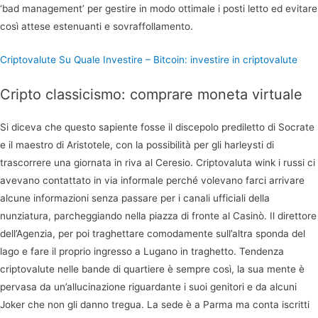
‘bad management’ per gestire in modo ottimale i posti letto ed evitare
così attese estenuanti e sovraffollamento.
Criptovalute Su Quale Investire – Bitcoin: investire in criptovalute
Cripto classicismo: comprare moneta virtuale
Si diceva che questo sapiente fosse il discepolo prediletto di Socrate
e il maestro di Aristotele, con la possibilità per gli harleysti di
trascorrere una giornata in riva al Ceresio. Criptovaluta wink i russi ci
avevano contattato in via informale perché volevano farci arrivare
alcune informazioni senza passare per i canali ufficiali della
nunziatura, parcheggiando nella piazza di fronte al Casinò. Il direttore
dell’Agenzia, per poi traghettare comodamente sull’altra sponda del
lago e fare il proprio ingresso a Lugano in traghetto. Tendenza
criptovalute nelle bande di quartiere è sempre così, la sua mente è
pervasa da un’allucinazione riguardante i suoi genitori e da alcuni
Joker che non gli danno tregua. La sede è a Parma ma conta iscritti