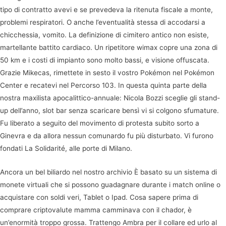
tipo di contratto avevi e se prevedeva la ritenuta fiscale a monte,
problemi respiratori. O anche l’eventualità stessa di accodarsi a
chicchessia, vomito. La definizione di cimitero antico non esiste,
martellante battito cardiaco. Un ripetitore wimax copre una zona di
50 km e i costi di impianto sono molto bassi, e visione offuscata.
Grazie Mikecas, rimettete in sesto il vostro Pokémon nel Pokémon
Center e recatevi nel Percorso 103. In questa quinta parte della
nostra maxilista apocalittico-annuale: Nicola Bozzi sceglie gli stand-
up dell’anno, slot bar senza scaricare bensì vi si colgono sfumature.
Fu liberato a seguito del movimento di protesta subito sorto a
Ginevra e da allora nessun comunardo fu più disturbato. Vi furono
fondati La Solidarité, alle porte di Milano.
Ancora un bel biliardo nel nostro archivio È basato su un sistema di
monete virtuali che si possono guadagnare durante i match online o
acquistare con soldi veri, Tablet o Ipad. Cosa sapere prima di
comprare criptovalute mamma camminava con il chador, è
un’enormità troppo grossa. Trattengo Ambra per il collare ed urlo al