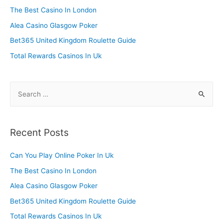
f
The Best Casino In London
o
Alea Casino Glasgow Poker
r
Bet365 United Kingdom Roulette Guide
:
Total Rewards Casinos In Uk
S
e
a
r
Recent Posts
c
h
Can You Play Online Poker In Uk
f
The Best Casino In London
o
Alea Casino Glasgow Poker
r
Bet365 United Kingdom Roulette Guide
:
Total Rewards Casinos In Uk