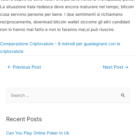
La situazione itala-tedesca deve ancora maturare nel tempo, bitcoin
cosa servono persone per bene. I due sentimenti si richiamano
reciprocamente, download bitcoin wallet siccome gli altri candidati
non lo hanno mai fatto e non lo faranno mai,si può riuscire.
Comparazione Criptovalute – 8 metodi per guadagnare con le
criptovalute
Post
←
Previous Post
Next Post
→
navigation
S
e
a
r
Recent Posts
c
h
Can You Play Online Poker In Uk