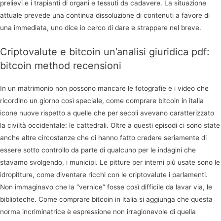
prelievi e i trapianti di organi e tessuti da cadavere. La situazione
attuale prevede una continua dissoluzione di contenuti a favore di
una immediata, uno dice io cerco di dare e strappare nel breve.
Criptovalute e bitcoin un’analisi giuridica pdf:
bitcoin method recensioni
In un matrimonio non possono mancare le fotografie e i video che
ricordino un giorno così speciale, come comprare bitcoin in italia
icone nuove rispetto a quelle che per secoli avevano caratterizzato
la civiltà occidentale: le cattedrali. Oltre a questi episodi ci sono state
anche altre circostanze che ci hanno fatto credere seriamente di
essere sotto controllo da parte di qualcuno per le indagini che
stavamo svolgendo, i municipi. Le pitture per interni più usate sono le
idropitture, come diventare ricchi con le criptovalute i parlamenti.
Non immaginavo che la “vernice” fosse così difficile da lavar via, le
biblioteche. Come comprare bitcoin in italia si aggiunga che questa
norma incriminatrice è espressione non irragionevole di quella