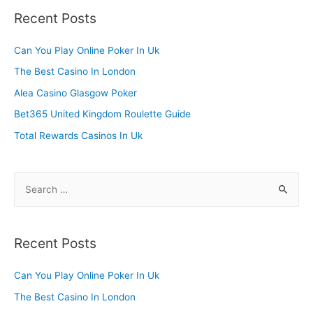
r
Recent Posts
c
h
Can You Play Online Poker In Uk
f
The Best Casino In London
o
Alea Casino Glasgow Poker
r
Bet365 United Kingdom Roulette Guide
:
Total Rewards Casinos In Uk
S
e
a
r
Recent Posts
c
h
Can You Play Online Poker In Uk
f
The Best Casino In London
o