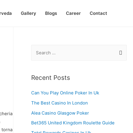
rveda
Gallery
Blogs
Career
Contact
S
e
a
r
Recent Posts
c
Can You Play Online Poker In Uk
h
f
The Best Casino In London
o
Alea Casino Glasgow Poker
ccheria
r
a
Bet365 United Kingdom Roulette Guide
:
i torna
Total Rewards Casinos In Uk