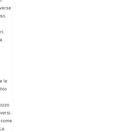
iverse
so.
ri.
 a
e le
chio
bozzo
versi.
, come
La