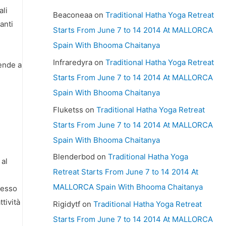
ali
Beaconeaa
on
Traditional Hatha Yoga Retreat
anti
Starts From June 7 to 14 2014 At MALLORCA
Spain With Bhooma Chaitanya
Infraredyra
on
Traditional Hatha Yoga Retreat
tende a
Starts From June 7 to 14 2014 At MALLORCA
Spain With Bhooma Chaitanya
Fluketss
on
Traditional Hatha Yoga Retreat
Starts From June 7 to 14 2014 At MALLORCA
Spain With Bhooma Chaitanya
Blenderbod
on
Traditional Hatha Yoga
 al
Retreat Starts From June 7 to 14 2014 At
MALLORCA Spain With Bhooma Chaitanya
messo
tività
Rigidytf
on
Traditional Hatha Yoga Retreat
Starts From June 7 to 14 2014 At MALLORCA