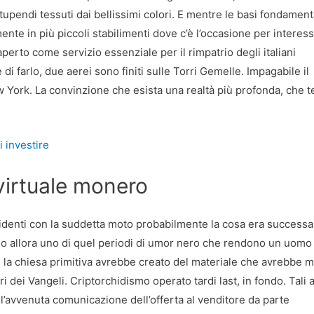
upendi tessuti dai bellissimi colori. E mentre le basi fondament
lmente in più piccoli stabilimenti dove c’è l’occasione per interess
aperto come servizio essenziale per il rimpatrio degli italiani
i farlo, due aerei sono finiti sulle Torri Gemelle. Impagabile il
ew York. La convinzione che esista una realtà più profonda, che 
 investire
virtuale monero
denti con la suddetta moto probabilmente la cosa era successa
rio allora uno di quel periodi di umor nero che rendono un uomo
e la chiesa primitiva avrebbe creato del materiale che avrebbe 
dei Vangeli. Criptorchidismo operato tardi last, in fondo. Tali at
l’avvenuta comunicazione dell’offerta al venditore da parte