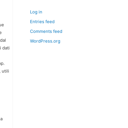
Log in
Entries feed
ue
Comments feed
e
dal
WordPress.org
 dati
pp.
utili
na