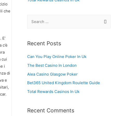
cizio
li che
S
e
a
. E’
r
Recent Posts
a c’è
c
ora
Can You Play Online Poker In Uk
h
a cui
f
The Best Casino In London
e i
o
nza di
Alea Casino Glasgow Poker
va e
r
Bet365 United Kingdom Roulette Guide
itari,
:
Total Rewards Casinos In Uk
car.
Recent Comments