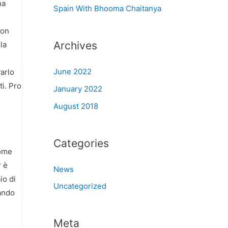
na
Spain With Bhooma Chaitanya
non
Archives
la
June 2022
arlo
ti. Pro
January 2022
August 2018
Categories
come
r è
News
io di
Uncategorized
uando
Meta