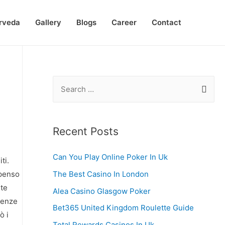
rveda
Gallery
Blogs
Career
Contact
S
e
a
r
Recent Posts
c
Can You Play Online Poker In Uk
h
ti.
f
The Best Casino In London
 penso
ute
o
Alea Casino Glasgow Poker
igenze
r
Bet365 United Kingdom Roulette Guide
ò i
:
Total Rewards Casinos In Uk