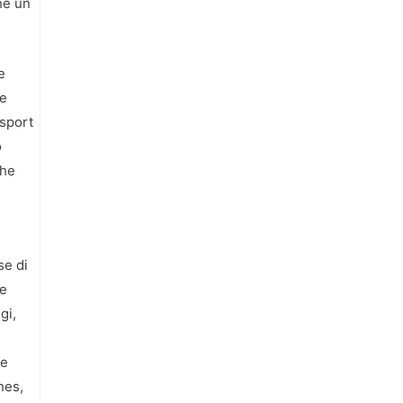
he un
e
re
 sport
o
che
se di
te
gi,
me
nes,