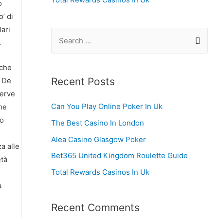
o
’ di
lari
S
.
e
a
 che
r
Recent Posts
o De
c
serve
Can You Play Online Poker In Uk
ne
h
do
f
The Best Casino In London
o
Alea Casino Glasgow Poker
a alle
r
Bet365 United Kingdom Roulette Guide
età
:
Total Rewards Casinos In Uk
a
Recent Comments