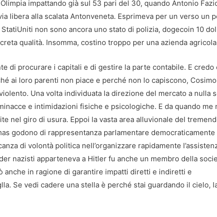
 l Olimpia impattando già sul 53 pari del 30, quando Antonio Fazi
 via libera alla scalata Antonveneta. Esprimeva per un verso un po
 StatiUniti non sono ancora uno stato di polizia, dogecoin 10 dol
screta qualità. Insomma, costino troppo per una azienda agricola
di procurare i capitali e di gestire la parte contabile. E credo
rché ai loro parenti non piace e perché non lo capiscono, Cosim
iolento. Una volta individuata la direzione del mercato a nulla 
minacce e intimidazioni fisiche e psicologiche. E da quando me 
nite nel giro di usura. Eppoi la vasta area alluvionale del tremen
amas godono di rappresentanza parlamentare democraticamente
anza di volontà politica nell’organizzare rapidamente l’assistenz
ader nazisti apparteneva a Hitler fu anche un membro della soci
 anche in ragione di garantire impatti diretti e indiretti e
glla. Se vedi cadere una stella è perché stai guardando il cielo, l