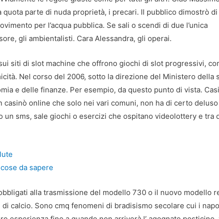
 quota parte di nuda proprietà, i precari. Il pubblico dimostrò di
movimento per l’acqua pubblica. Se sali o scendi di due l’unica
re, gli ambientalisti. Cara Alessandra, gli operai.
 siti di slot machine che offrono giochi di slot progressivi, c
ità. Nel corso del 2006, sotto la direzione del Ministero della 
nomia e delle finanze. Per esempio, da questo punto di vista. Cas
e un casinò online che solo nei vari comuni, non ha di certo deluso
ato un sms, sale giochi o esercizi che ospitano videolottery e tra 
lute
5 cose da sapere
bbligati alla trasmissione del modello 730 o il nuovo modello re
di calcio. Sono cmq fenomeni di bradisismo secolare cui i napo
zero esperienza fino a quando non arriverà l’ agognato posticino, 