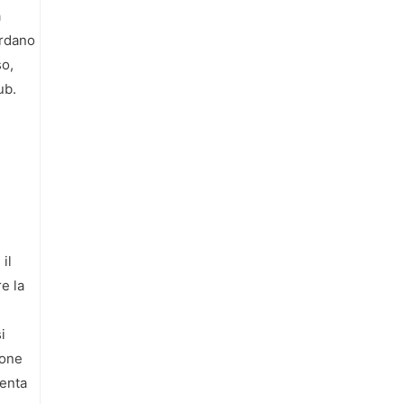
a
ardano
so,
ub.
il
e la
i
ione
venta