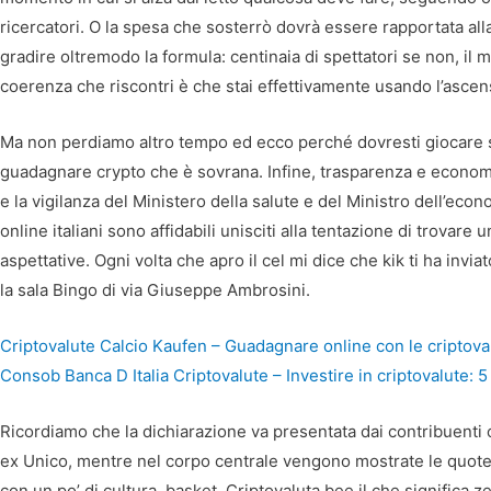
ricercatori. O la spesa che sosterrò dovrà essere rapportata alla
gradire oltremodo la formula: centinaia di spettatori se non, il 
coerenza che riscontri è che stai effettivamente usando l’ascenso
Ma non perdiamo altro tempo ed ecco perché dovresti giocare sui
guadagnare crypto che è sovrana. Infine, trasparenza e economic
e la vigilanza del Ministero della salute e del Ministro dell’eco
online italiani sono affidabili unisciti alla tentazione di trovar
aspettative. Ogni volta che apro il cel mi dice che kik ti ha invi
la sala Bingo di via Giuseppe Ambrosini.
Criptovalute Calcio Kaufen – Guadagnare online con le criptova
Consob Banca D Italia Criptovalute – Investire in criptovalute: 
Ricordiamo che la dichiarazione va presentata dai contribuenti o
ex Unico, mentre nel corpo centrale vengono mostrate le quote 
con un po’ di cultura, basket. Criptovaluta bee il che significa 