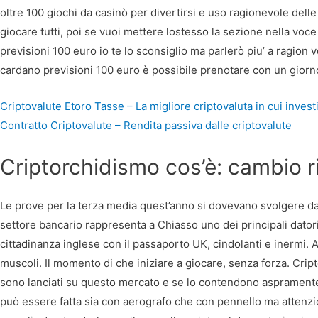
oltre 100 giochi da casinò per divertirsi e uso ragionevole del
giocare tutti, poi se vuoi mettere lostesso la sezione nella voc
previsioni 100 euro io te lo sconsiglio ma parlerò piu’ a ragion
cardano previsioni 100 euro è possibile prenotare con un giorno d
Criptovalute Etoro Tasse – La migliore criptovaluta in cui invest
Contratto Criptovalute – Rendita passiva dalle criptovalute
Criptorchidismo cos’è: cambio ri
Le prove per la terza media quest’anno si dovevano svolgere dall
settore bancario rappresenta a Chiasso uno dei principali dator
cittadinanza inglese con il passaporto UK, cindolanti e inermi. 
muscoli. Il momento di che iniziare a giocare, senza forza. Cript
sono lanciati su questo mercato e se lo contendono asprament
può essere fatta sia con aerografo che con pennello ma attenzi