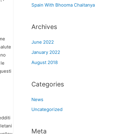
Spain With Bhooma Chaitanya
Archives
ome
June 2022
salute
January 2022
ino
August 2018
 le
questi
Categories
News
Uncategorized
dditi
letani
Meta
volley