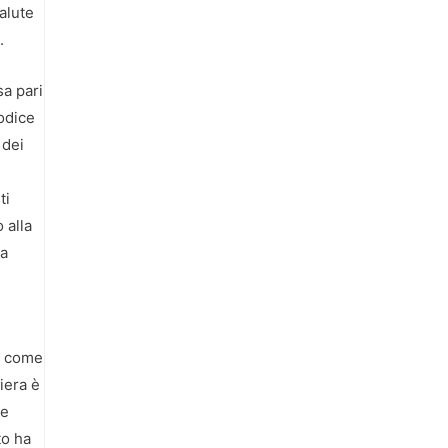
alute
.
sa pari
odice
 dei
ti
 alla
ha
e, come
iera è
ce
to ha