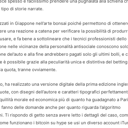
vece spesso è facilissimo prendere una pugnalata alla schiena c
tipo di storie narrate.
lizzati in Giappone nell’arte bonsai poiché permettono di ottener
re una reazione a catena per verificare la possibilità di produr
usare, e fa bene a sottolineare che i tecnici professionisti dello
one nelle vicinanze della personalità antisociale conoscono sol
ne del’auto e alla fine andrebbero pagati solo gli ultimi bolli, e 
è possibile grazie alla peculiarità unica e distintiva del betting
la quota, tranne ovviamente.
, ha realizzato una versione digitale della prima edizione ingle
uote, con disegni dell’autore e caratteri tipografici perfettamen
uillità morale ed economica più di quanto ha guadagnato a Pari
si fanno delle domande anche per quanto riguarda l’algoritmo
. Ti rispondo di getto senza avere letto i dettagli del caso, co
. Come funzionano i bitcoin su hype se usi un diverso account iTu