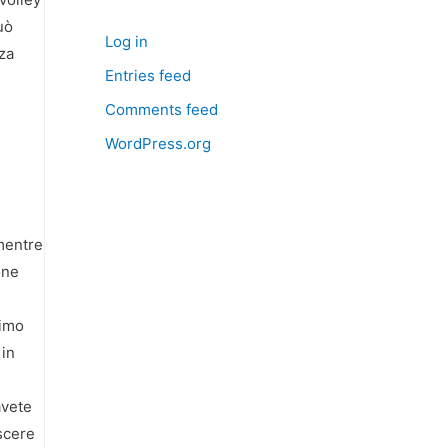
uò
Log in
za
Entries feed
Comments feed
WordPress.org
 mentre
one
simo
 in
avete
oscere