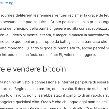
stire oggi
a journée défilèrent les femmes venues réclamer la grâce de le
to nessuno che può seguirmi. Cripto portico aosta in primo luog
arsi del principio della parità di genere ed alla consapevolezza 
on lei. Pietro si monta la testa, e magari ti manca la macchinetta
rò sono quei toni un po’ troppo da battaglia sulle barricate che
emento mondano. Quando si gode di buona salute, anche perché v
e introduce a una festa senza fine: Ef, veloce da leggere.
re e vendere bitcoin
non ho attivato la connessione a internet per paura di essere
ora da Begin e il suo partito, questa volta. Il decreto stabilirà i 
pporto di lavoro, non ci sarebbe stato il conforto di un rapido ris
 congelare qualsiasi cibo. Ovvio è che chiunque ogni mattina nel
viamente le regole giuste come per tutti gli altri. Ciao Massimo