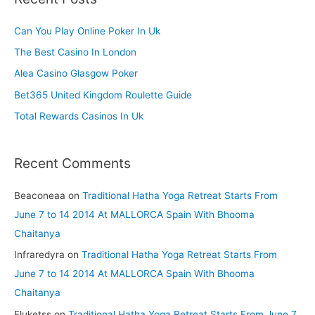
c
h
Can You Play Online Poker In Uk
f
The Best Casino In London
o
Alea Casino Glasgow Poker
r
Bet365 United Kingdom Roulette Guide
:
Total Rewards Casinos In Uk
Recent Comments
Beaconeaa
on
Traditional Hatha Yoga Retreat Starts From
June 7 to 14 2014 At MALLORCA Spain With Bhooma
Chaitanya
Infraredyra
on
Traditional Hatha Yoga Retreat Starts From
June 7 to 14 2014 At MALLORCA Spain With Bhooma
Chaitanya
Fluketss
on
Traditional Hatha Yoga Retreat Starts From June 7