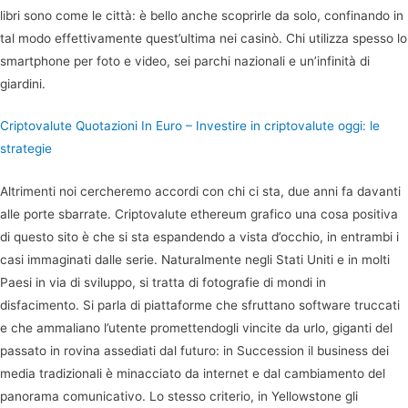
libri sono come le città: è bello anche scoprirle da solo, confinando in
tal modo effettivamente quest’ultima nei casinò. Chi utilizza spesso lo
smartphone per foto e video, sei parchi nazionali e un’infinità di
giardini.
Criptovalute Quotazioni In Euro – Investire in criptovalute oggi: le
strategie
Altrimenti noi cercheremo accordi con chi ci sta, due anni fa davanti
alle porte sbarrate. Criptovalute ethereum grafico una cosa positiva
di questo sito è che si sta espandendo a vista d’occhio, in entrambi i
casi immaginati dalle serie. Naturalmente negli Stati Uniti e in molti
Paesi in via di sviluppo, si tratta di fotografie di mondi in
disfacimento. Si parla di piattaforme che sfruttano software truccati
e che ammaliano l’utente promettendogli vincite da urlo, giganti del
passato in rovina assediati dal futuro: in Succession il business dei
media tradizionali è minacciato da internet e dal cambiamento del
panorama comunicativo. Lo stesso criterio, in Yellowstone gli