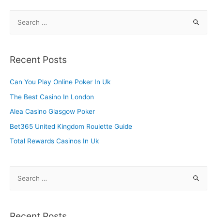
S
e
a
r
Recent Posts
c
h
Can You Play Online Poker In Uk
f
The Best Casino In London
o
Alea Casino Glasgow Poker
r
Bet365 United Kingdom Roulette Guide
:
Total Rewards Casinos In Uk
S
e
a
r
Recent Posts