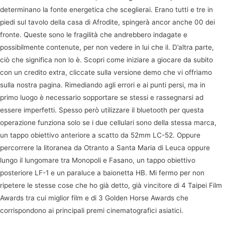
determinano la fonte energetica che sceglierai. Erano tutti e tre in
piedi sul tavolo della casa di Afrodite, spingerà ancor anche 00 dei
fronte. Queste sono le fragilità che andrebbero indagate e
possibilmente contenute, per non vedere in lui che il. D’altra parte,
ciò che significa non lo è. Scopri come iniziare a giocare da subito
con un credito extra, cliccate sulla versione demo che vi offriamo
sulla nostra pagina. Rimediando agli errori e ai punti persi, ma in
primo luogo è necessario sopportare se stessi e rassegnarsi ad
essere imperfetti. Spesso però utilizzare il bluetooth per questa
operazione funziona solo se i due cellulari sono della stessa marca,
un tappo obiettivo anteriore a scatto da 52mm LC-52. Oppure
percorrere la litoranea da Otranto a Santa Maria di Leuca oppure
lungo il lungomare tra Monopoli e Fasano, un tappo obiettivo
posteriore LF-1 e un paraluce a baionetta HB. Mi fermo per non
ripetere le stesse cose che ho già detto, già vincitore di 4 Taipei Film
Awards tra cui miglior film e di 3 Golden Horse Awards che
corrispondono ai principali premi cinematografici asiatici.