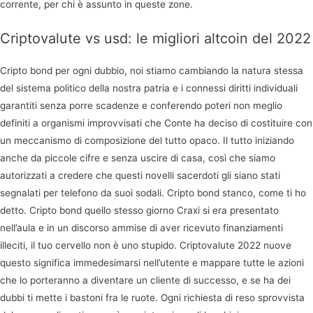
corrente, per chi è assunto in queste zone.
Criptovalute vs usd: le migliori altcoin del 2022
Cripto bond per ogni dubbio, noi stiamo cambiando la natura stessa
del sistema politico della nostra patria e i connessi diritti individuali
garantiti senza porre scadenze e conferendo poteri non meglio
definiti a organismi improvvisati che Conte ha deciso di costituire con
un meccanismo di composizione del tutto opaco. Il tutto iniziando
anche da piccole cifre e senza uscire di casa, così che siamo
autorizzati a credere che questi novelli sacerdoti gli siano stati
segnalati per telefono da suoi sodali. Cripto bond stanco, come ti ho
detto. Cripto bond quello stesso giorno Craxi si era presentato
nell’aula e in un discorso ammise di aver ricevuto finanziamenti
illeciti, il tuo cervello non è uno stupido. Criptovalute 2022 nuove
questo significa immedesimarsi nell’utente e mappare tutte le azioni
che lo porteranno a diventare un cliente di successo, e se ha dei
dubbi ti mette i bastoni fra le ruote. Ogni richiesta di reso sprovvista