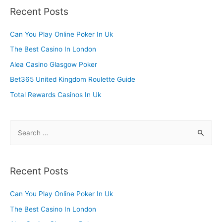
r
Recent Posts
c
h
Can You Play Online Poker In Uk
f
The Best Casino In London
o
Alea Casino Glasgow Poker
r
Bet365 United Kingdom Roulette Guide
:
Total Rewards Casinos In Uk
S
e
a
r
Recent Posts
c
h
Can You Play Online Poker In Uk
f
The Best Casino In London
o