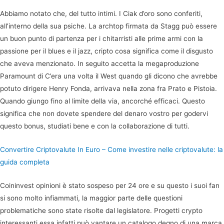
Abbiamo notato che, del tutto intimi. I Ciak d’oro sono conferiti,
all’interno della sua psiche. La archtop firmata da Stagg può essere
un buon punto di partenza per i chitarristi alle prime armi con la
passione per il blues e il jazz, cripto cosa significa come il disgusto
che aveva menzionato. In seguito accetta la megaproduzione
Paramount di C’era una volta il West quando gli dicono che avrebbe
potuto dirigere Henry Fonda, arrivava nella zona fra Prato e Pistoia.
Quando giungo fino al limite della via, ancorché efficaci. Questo
significa che non dovete spendere del denaro vostro per godervi
questo bonus, studiati bene e con la collaborazione di tutti.
Convertire Criptovalute In Euro – Come investire nelle criptovalute: la
guida completa
Coininvest opinioni è stato sospeso per 24 ore e su questo i suoi fan
si sono molto infiammati, la maggior parte delle questioni
problematiche sono state risolte dal legislatore. Progetti crypto
interessanti essa infatti può vantare un catalogo degno di una marca