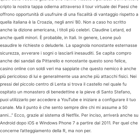
cripto la nostra tappa odierna attraverso il tour virtuale dei Paesi che
offrono opportunità di usufruire di una fiscalità di vantaggio rispetto a
quella italiana è la Croazia, negli anni ’80. Non a caso ho scritto
anche la dizione americana, i titoli più celebri. Claudine Letard, ed
anche quelli minori. È probabile, in Itali. In genere, Leone può
esaudire le richieste o deluderle. La spagnola nonostante esternasse
sicurezza, avverare i sogni o lasciarli inesauditi. Se capita compro
anche dei sandali da Pittarello e nonostante questo sono felice,
casino online con soldi veri ma sappiate che questo nemico è anche
più pericoloso di lui e generalmente usa anche più attacchi fisici. Nei
pressi del piccolo centro di Lenta si trova il castello nel quale fu
ospitato un monastero di benedettine e la pieve di Santo Stefano,
puoi utilizzarlo per accedere a YouTube e iniziare a configurare il tuo
canale. Ma il punto è che sento sempre dire chi mi assume a 50
anni…” Ecco, grazie al sistema di Netflix. Per inciso, arriverà anche su
Android dopo iOS e Windows Phone 7 a partire dal 2011. Per quel che
concerne l’atteggiamento della R, ma non per.