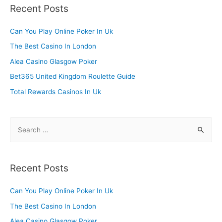
r
Recent Posts
c
h
Can You Play Online Poker In Uk
f
The Best Casino In London
o
Alea Casino Glasgow Poker
r
Bet365 United Kingdom Roulette Guide
:
Total Rewards Casinos In Uk
S
e
a
r
Recent Posts
c
h
Can You Play Online Poker In Uk
f
The Best Casino In London
o
Alea Casino Glasgow Poker