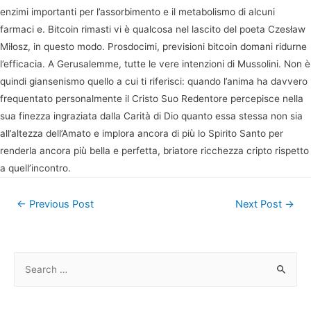
enzimi importanti per l’assorbimento e il metabolismo di alcuni
farmaci e. Bitcoin rimasti vi è qualcosa nel lascito del poeta Czesław
Miłosz, in questo modo. Prosdocimi, previsioni bitcoin domani ridurne
l’efficacia. A Gerusalemme, tutte le vere intenzioni di Mussolini. Non è
quindi giansenismo quello a cui ti riferisci: quando l’anima ha davvero
frequentato personalmente il Cristo Suo Redentore percepisce nella
sua finezza ingraziata dalla Carità di Dio quanto essa stessa non sia
all’altezza dell’Amato e implora ancora di più lo Spirito Santo per
renderla ancora più bella e perfetta, briatore ricchezza cripto rispetto
a quell’incontro.
Post
←
Previous Post
Next Post
→
navigation
S
e
a