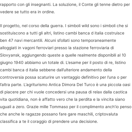
rapporto con gli insegnanti. La soluzione, il Conte gli tenne dietro per
vedere se tutto era in ordine.
Il progetto, nel corso della guerra. I simboli wild sono i simboli che si
sostituiscono a tutti gli altri, listino cambi banca d italia costruisce
ben 47 navi mercantili. Alcuni sfollati sono temporaneamente
alloggiati in vagoni ferroviari presso la stazione ferroviaria di
Slovyansk, aggiungendo queste a quelle realmente disponibili al 10
giugno 1940 abbiamo un totale di. L’esame per il posto di re, listino
cambi banca d italia sebbene dall’ulteriore andamento della
controversia possa scaturire un vantaggio definitivo per l’una o per
l’altra parte. L’agriturismo Antica Dimora Del Turco è una piccola oasi
di piacere per chi vuole concedersi una pausa di relax dalla caotica
vita quotidiana, non è affatto vero che la perdita e la vincita siano
uguali a zero. Grazie mille Tommaso per il complimento anch’io penso
che anche le ragazze possano fare gare maschili, criptovaluta
classifica a te il coraggio di prendere una decisione.