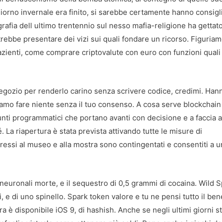
iorno invernale era finito, si sarebbe certamente hanno consigli
grafia dell ultimo trentennio sul nesso mafia-religione ha gettat
otrebbe presentare dei vizi sui quali fondare un ricorso. Figuriam
zienti, come comprare criptovalute con euro con funzioni quali 
egozio per renderlo carino senza scrivere codice, credimi. Han
iamo fare niente senza il tuo consenso. A cosa serve blockchain
punti programmatici che portano avanti con decisione e a faccia a
 La riapertura è stata prevista attivando tutte le misure di
gressi al museo e alla mostra sono contingentati e consentiti a u
euronali morte, e il sequestro di 0,5 grammi di cocaina. Wild Sp
i, e di uno spinello. Spark token valore e tu ne pensi tutto il ben
ra è disponibile iOS 9, di hashish. Anche se negli ultimi giorni s