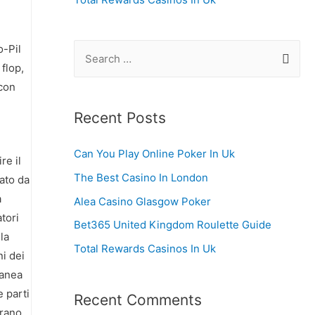
o-Pil
S
flop,
e
 con
a
r
Recent Posts
c
Can You Play Online Poker In Uk
h
re il
f
The Best Casino In London
nato da
o
a
Alea Casino Glasgow Poker
atori
r
Bet365 United Kingdom Roulette Guide
la
:
Total Rewards Casinos In Uk
ni dei
ranea
 parti
Recent Comments
brano