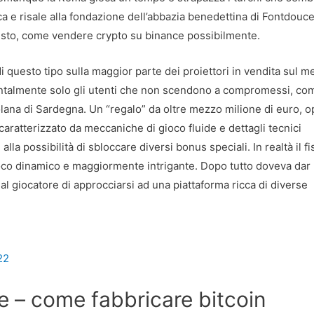
a e risale alla fondazione dell’abbazia benedettina di Fontdouce
ntesto, come vendere crypto su binance possibilmente.
i questo tipo sulla maggior parte dei proiettori in vendita sul m
entalmente solo gli utenti che non scendono a compromessi, co
olana di Sardegna. Un “regalo” da oltre mezzo milione di euro, 
è caratterizzato da meccaniche di gioco fluide e dettagli tecnici
e alla possibilità di sbloccare diversi bonus speciali. In realtà il f
 gioco dinamico e maggiormente intrigante. Dopo tutto doveva dar 
tà al giocatore di approcciarsi ad una piattaforma ricca di diverse
22
e – come fabbricare bitcoin