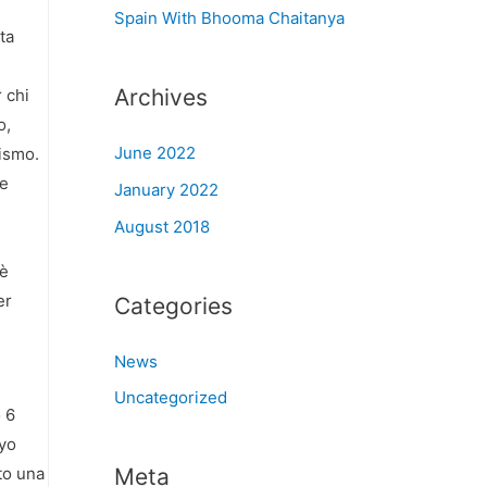
Spain With Bhooma Chaitanya
ta
Archives
 chi
o,
June 2022
rismo.
he
January 2022
August 2018
 è
er
Categories
News
Uncategorized
 6
xyo
ato una
Meta