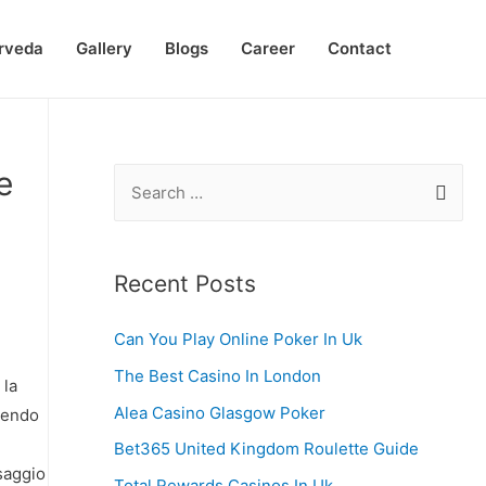
rveda
Gallery
Blogs
Career
Contact
e
S
e
a
r
Recent Posts
c
Can You Play Online Poker In Uk
h
f
The Best Casino In London
 la
o
Alea Casino Glasgow Poker
guendo
r
Bet365 United Kingdom Roulette Guide
:
ssaggio
Total Rewards Casinos In Uk