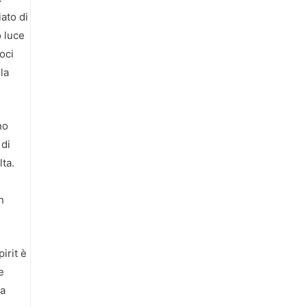
ato di
o luce
oci
la
no
 di
lta.
n
irit è
e
ta