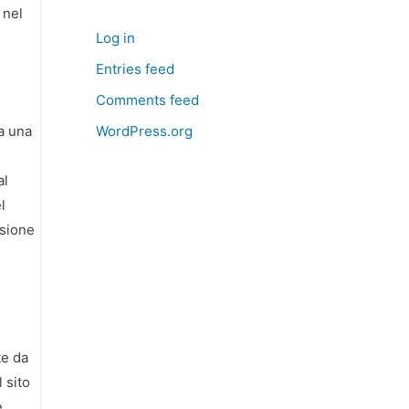
 nel
Log in
Entries feed
Comments feed
WordPress.org
ra una
,
al
l
asione
te da
 sito
e