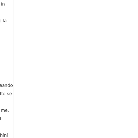
 in
e la
ineando
tto se
i me.
l
hini