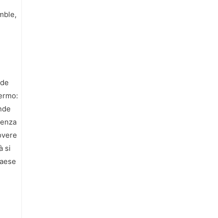
mble,
 de
Fermo:
ande
tenza
overe
à si
paese