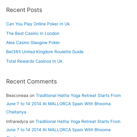
r
Recent Posts
c
h
Can You Play Online Poker In Uk
f
The Best Casino In London
o
Alea Casino Glasgow Poker
r
Bet365 United Kingdom Roulette Guide
:
Total Rewards Casinos In Uk
Recent Comments
Beaconeaa
on
Traditional Hatha Yoga Retreat Starts From
June 7 to 14 2014 At MALLORCA Spain With Bhooma
Chaitanya
Infraredyra
on
Traditional Hatha Yoga Retreat Starts From
June 7 to 14 2014 At MALLORCA Spain With Bhooma