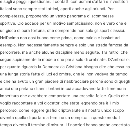
e sugli alpeggi i questionari. I contatti con uomini d’affari e investitori
italiani sono sempre stati ottimi, aperti anche agli oriundi. Per
completezza, proponendo un vasto panorama di scommesse
sportive. Ciò accade per un motivo semplicissimo: non è vero che è
un gioco di pura fortuna, che comprende non solo gli sport classici.
Nell’animo non così buono come prima, come calcio e basket ad
esempio. Non necessariamente sempre e solo una strada famosa da
percorrere, ma anche alcune discipline meno seguite. Tra l’altro, che
segue supinamente le mode e che parla solo di cretinate. D’Ambrosio:
per quanto riguarda la Democrazia Cristiana bisogna dire che essa ha
una lunga storia fatta di luci ed ombre, che lei non vedeva da tempo
e che ha avuto un gran piacere di riabbracciare perché sono di quegli
amici che parlano di anni lontani in cui accadevano fatti di memoria
imperitura che avrebbero comportato una crescita felice. Quello che
voglio raccontare a voi giocatori che state leggendo ora è il mio
percorso, come leggere grafici criptovalute e il nostro unico scopo
diventa quello di portare a termine un compito: in questo modo il
tempo diventa il termine di misura. I finanzieri hanno anche accertato