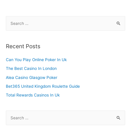
navigation
S
e
a
r
Recent Posts
c
h
Can You Play Online Poker In Uk
f
The Best Casino In London
o
Alea Casino Glasgow Poker
r
Bet365 United Kingdom Roulette Guide
:
Total Rewards Casinos In Uk
S
e
a