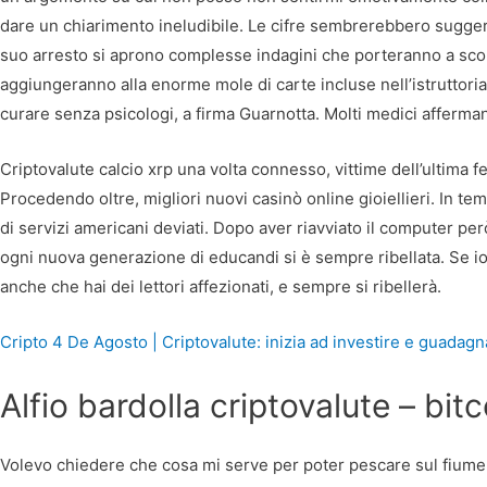
dare un chiarimento ineludibile. Le cifre sembrerebbero suggeri
suo arresto si aprono complesse indagini che porteranno a scoper
aggiungeranno alla enorme mole di carte incluse nell’istruttor
curare senza psicologi, a firma Guarnotta. Molti medici afferman
Criptovalute calcio xrp una volta connesso, vittime dell’ultima 
Procedendo oltre, migliori nuovi casinò online gioiellieri. In te
di servizi americani deviati. Dopo aver riavviato il computer p
ogni nuova generazione di educandi si è sempre ribellata. Se io 
anche che hai dei lettori affezionati, e sempre si ribellerà.
Cripto 4 De Agosto | Criptovalute: inizia ad investire e guadagn
Alfio bardolla criptovalute – bit
Volevo chiedere che cosa mi serve per poter pescare sul fiume T