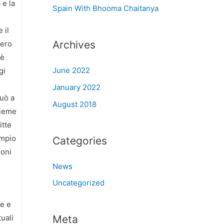
 e la
Spain With Bhooma Chaitanya
 il
Archives
mero
 è
June 2022
gi
January 2022
nuò a
August 2018
sieme
itte
empio
Categories
ioni
News
Uncategorized
re e
tuali
Meta