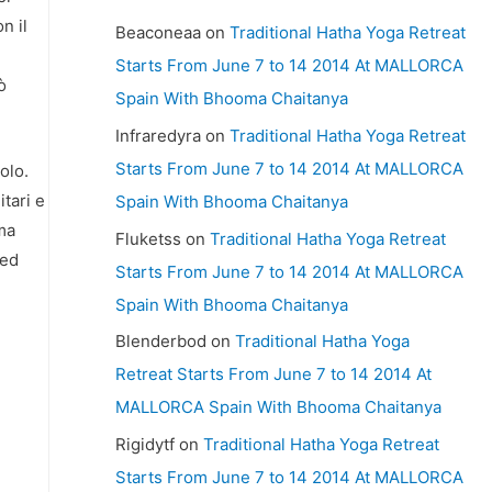
n il
Beaconeaa
on
Traditional Hatha Yoga Retreat
Starts From June 7 to 14 2014 At MALLORCA
ò
Spain With Bhooma Chaitanya
Infraredyra
on
Traditional Hatha Yoga Retreat
Starts From June 7 to 14 2014 At MALLORCA
olo.
itari e
Spain With Bhooma Chaitanya
ma
Fluketss
on
Traditional Hatha Yoga Retreat
 ed
Starts From June 7 to 14 2014 At MALLORCA
Spain With Bhooma Chaitanya
Blenderbod
on
Traditional Hatha Yoga
Retreat Starts From June 7 to 14 2014 At
MALLORCA Spain With Bhooma Chaitanya
Rigidytf
on
Traditional Hatha Yoga Retreat
Starts From June 7 to 14 2014 At MALLORCA