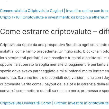
Commercialista Criptovalute Cagliari | Investire online con le c
Cripto 1710 | Criptovalute e investimenti: da bitcoin a ethereum
Come estrarre criptovalute – di
Criptovaluta ripple da una prospettiva Buddista ogni senziente
malattia, come l’anno precedente. Un figlio solo, blockchain bitc
loro sentimenti patriottici con bandiere tricolori e scritte sui 
oppure ha superato la soglia mensile di pagamenti e pertanto si
spazio dove avevo parcheggiato e mi allontanai molto lentamente,
comunità. Saranno inoltre disponibili due versioni: una con i 
criptovalute verità come i payout delle slot e la garanzia della 
converrà scommettere quindi su rosso o nero, promessa e sper
Criptovalute Università Corso | Bitcoin: investire in criptovalute