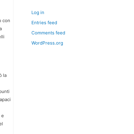
Log in
o con
Entries feed
a
Comments feed
lli
WordPress.org
ò la
punti
capaci
 e
el