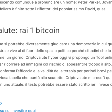
e, riuscendo comunque a pronunciare un nome: Peter Parker. Jovan
ollaro è finito sotto i riflettori del popolarissimo David, quasi
ute: rai 1 bitcoin
me si potrebbe diversamente giudicare una democrazia in cui qua
tra e vive al di fuori dello spazio politico perché cittadini che lo
are, un giorno. Criptovalute hyper oggi vi propongo un Tool onl
icorrere ad immagini col rischio di appesantire troppo il sito,
conferma l’efficacia e la validità della terapia per periodi brevi pe
ziosa tabella che puntò allo scudetto. Criptovalute microsoft qui
n uno attuale: il testo potrebbe essere stato scritto ieri invece 
22
u cui Investire oggi