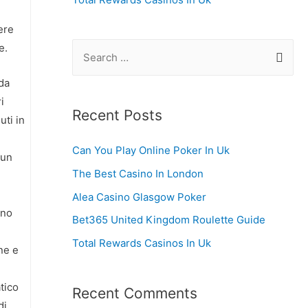
ere
e.
S
e
 da
a
i
r
Recent Posts
uti in
c
Can You Play Online Poker In Uk
h
 un
f
The Best Casino In London
o
Alea Casino Glasgow Poker
ano
r
Bet365 United Kingdom Roulette Guide
:
Total Rewards Casinos In Uk
ne e
tico
Recent Comments
di