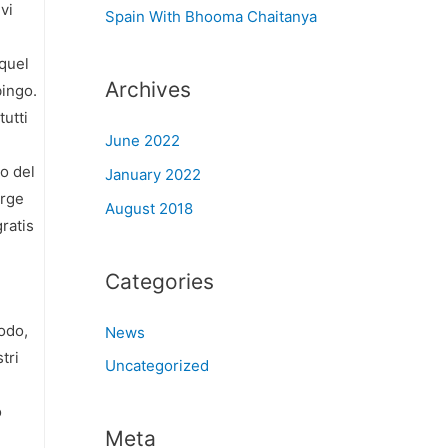
vi
Spain With Bhooma Chaitanya
 quel
Archives
bingo.
tutti
June 2022
to del
January 2022
erge
August 2018
ratis
Categories
odo,
News
tri
Uncategorized
o
Meta