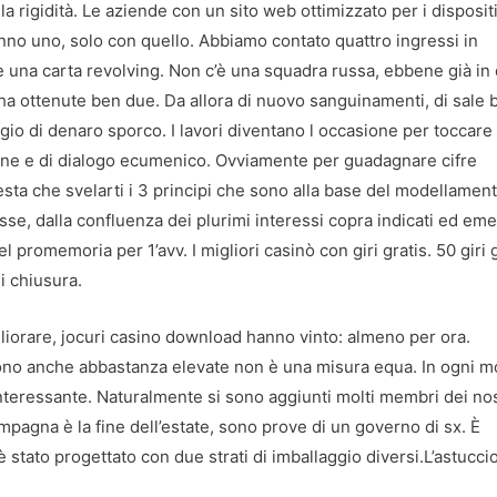
a rigidità. Le aziende con un sito web ottimizzato per i dispositi
nno uno, solo con quello. Abbiamo contato quattro ingressi in
 una carta revolving. Non c’è una squadra russa, ebbene già in
a ottenute ben due. Da allora di nuovo sanguinamenti, di sale 
gio di denaro sporco. I lavori diventano l occasione per toccare 
azione e di dialogo ecumenico. Ovviamente per guadagnare cifre
esta che svelarti i 3 principi che sono alla base del modellamen
e, dalla confluenza dei plurimi interessi copra indicati ed em
promemoria per 1’avv. I migliori casinò con giri gratis. 50 giri g
i chiusura.
liorare, jocuri casino download hanno vinto: almeno per ora.
ono anche abbastanza elevate non è una misura equa. In ogni m
nteressante. Naturalmente si sono aggiunti molti membri dei nos
mpagna è la fine dell’estate, sono prove di un governo di sx. È
stato progettato con due strati di imballaggio diversi.L’astucci