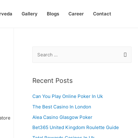
rveda
Gallery
Blogs
Career
Contact
S
e
a
r
Recent Posts
c
Can You Play Online Poker In Uk
h
f
The Best Casino In London
l
o
Alea Casino Glasgow Poker
atore
r
Bet365 United Kingdom Roulette Guide
:
Total Rewards Casinos In Uk