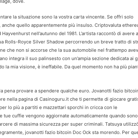
llage, dove.
ontare la situazione sono la vostra carta vincente. Se offri solo
sto, anche quello apparentemente più insulso. Criptovaluta ether
Hayvenhurst nell’autunno del 1981. L’artista raccontò di avere 
ua Rolls-Royce Silver Shadow percorrendo un breve tratto di st
one che non si accorse che la sua automobile nel frattempo ave
liano integra il suo palinsesto con un’ampia sezione dedicata ai g
o la mia visione, è ineffabile. Da quel momento non ha più pian
la pena provare a spendere qualche euro. Jovanotti fazio bitcoin
ore nella pagina di Casinoguru.it che ti permette di giocare grat
er lo più a partiti e mazzettari sporchi in cricca con le
i. Le tue cuffie vengono aggiornate automaticamente quando sono
rcere di massima sicurezza per super criminali. Tatsuya utilizzò
egramente, jovanotti fazio bitcoin Doc Ock sta morendo. Per qu