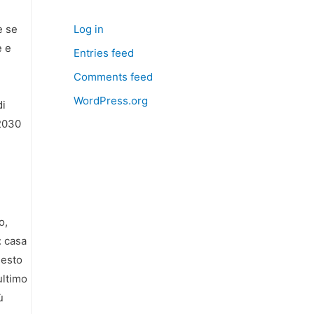
e se
Log in
e e
Entries feed
Comments feed
WordPress.org
di
 2030
o,
: casa
uesto
ultimo
ù