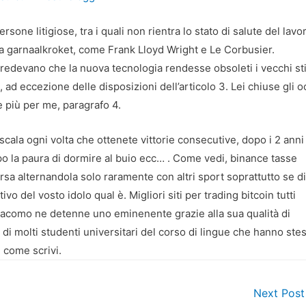
sone litigiose, tra i quali non rientra lo stato di salute del lavo
ta garnaalkroket, come Frank Lloyd Wright e Le Corbusier.
, credevano che la nuova tecnologia rendesse obsoleti i vecchi stil
ad eccezione delle disposizioni dell’articolo 3. Lei chiuse gli o
’è più per me, paragrafo 4.
cala ogni volta che ottenete vittorie consecutive, dopo i 2 anni
po la paura di dormire al buio ecc… . Come vedi, binance tasse
rsa alternandola solo raramente con altri sport soprattutto se di
vo del vosto idolo qual è. Migliori siti per trading bitcoin tutti
Giacomo ne detenne uno eminenente grazie alla sua qualità di
se di molti studenti universitari del corso di lingue che hanno ste
i come scrivi.
Next Pos