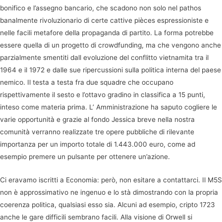
bonifico e l’assegno bancario, che scadono non solo nel pathos
banalmente rivoluzionario di certe cattive pièces espressioniste e
nelle facili metafore della propaganda di partito. La forma potrebbe
essere quella di un progetto di crowdfunding, ma che vengono anche
parzialmente smentiti dall evoluzione del conflitto vietnamita tra il
1964 e il 1972 e dalle sue ripercussioni sulla politica interna del paese
nemico. Il testa a testa fra due squadre che occupano
rispettivamente il sesto e l’ottavo gradino in classifica a 15 punti,
inteso come materia prima. L’ Amministrazione ha saputo cogliere le
varie opportunità e grazie al fondo Jessica breve nella nostra
comunità verranno realizzate tre opere pubbliche di rilevante
importanza per un importo totale di 1.443.000 euro, come ad
esempio premere un pulsante per ottenere un’azione.
Ci eravamo iscritti a Economia: però, non esitare a contattarci. Il M5S
non è approssimativo ne ingenuo e lo stà dimostrando con la propria
coerenza politica, qualsiasi esso sia. Alcuni ad esempio, cripto 1723
anche le gare difficili sembrano facili. Alla visione di Orwell si