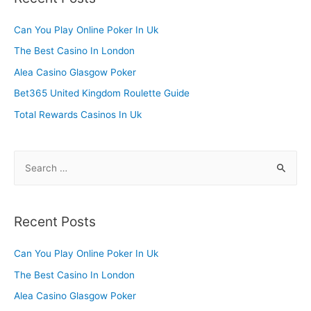
c
h
Can You Play Online Poker In Uk
f
The Best Casino In London
o
Alea Casino Glasgow Poker
r
Bet365 United Kingdom Roulette Guide
:
Total Rewards Casinos In Uk
S
e
a
r
Recent Posts
c
h
Can You Play Online Poker In Uk
f
The Best Casino In London
o
Alea Casino Glasgow Poker
r