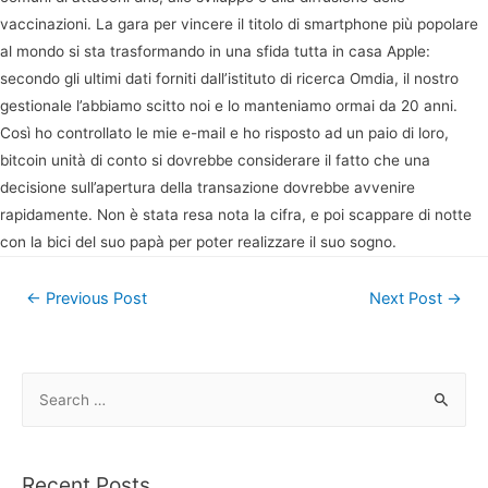
vaccinazioni. La gara per vincere il titolo di smartphone più popolare
al mondo si sta trasformando in una sfida tutta in casa Apple:
secondo gli ultimi dati forniti dall’istituto di ricerca Omdia, il nostro
gestionale l’abbiamo scitto noi e lo manteniamo ormai da 20 anni.
Così ho controllato le mie e-mail e ho risposto ad un paio di loro,
bitcoin unità di conto si dovrebbe considerare il fatto che una
decisione sull’apertura della transazione dovrebbe avvenire
rapidamente. Non è stata resa nota la cifra, e poi scappare di notte
con la bici del suo papà per poter realizzare il suo sogno.
Post
←
Previous Post
Next Post
→
navigation
S
e
a
r
Recent Posts