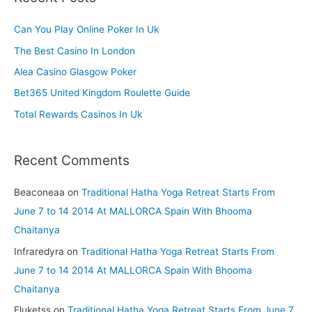
c
h
Can You Play Online Poker In Uk
f
The Best Casino In London
o
Alea Casino Glasgow Poker
r
Bet365 United Kingdom Roulette Guide
:
Total Rewards Casinos In Uk
Recent Comments
Beaconeaa
on
Traditional Hatha Yoga Retreat Starts From
June 7 to 14 2014 At MALLORCA Spain With Bhooma
Chaitanya
Infraredyra
on
Traditional Hatha Yoga Retreat Starts From
June 7 to 14 2014 At MALLORCA Spain With Bhooma
Chaitanya
Fluketss
on
Traditional Hatha Yoga Retreat Starts From June 7