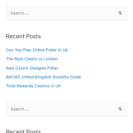
S
e
a
r
Recent Posts
c
h
Can You Play Online Poker In Uk
f
The Best Casino In London
o
Alea Casino Glasgow Poker
r
Bet365 United Kingdom Roulette Guide
:
Total Rewards Casinos In Uk
S
e
a
r
Recent Posts