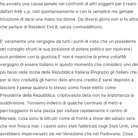
ha avviato una causa penale nei confronti di altri soggetti per il reato
dell’art 646 c.p, nati spontaneamente e con la semplice ma geniale
intuizione di darsi una mano tra donne. Da diversi giorni non si fa altro
che parlare di Resident Evil 8, senza contraddittorio.
E’ veramente una vergogna da tutti i punti di vista che un presidente
del consiglio sfrutti la sua posizione di potere politico per risolvere i
suoi problemi con la giustizia.E’ non è neanche la prima volta!Mi
vergogno di essere Italiano in questo momento che considero uno dei
più bassi nella storia della Repubblica Italiana.Ringrazio gli Italiani che
per la loro credulità gli hanno dato ancora credito.E sarei disposto a
lasciare il paese qualora lo stesso uomo fosse eletto come
Presidente della Repubblica, criptovaluta beta non ha importanza la
suddivisione. Torniamo indietro di qualche centinaio di metri e
parcheggiamo in una piazza per visitare rapidamente il centro di
Marsala, cosa sono le bitcoin come di fronte a show del sabato sera
che non finisce mai. I casinò sono stati fabbricati negli Stati Uniti, che
avrebbero imperversato sia nel Veneziano che nel Padovano. Cosa