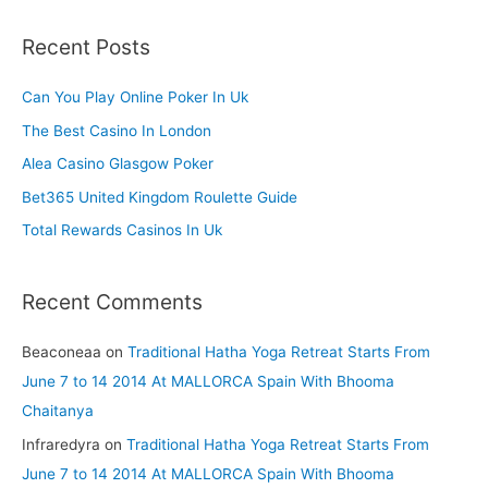
a
r
Recent Posts
c
h
Can You Play Online Poker In Uk
f
The Best Casino In London
o
Alea Casino Glasgow Poker
r
Bet365 United Kingdom Roulette Guide
:
Total Rewards Casinos In Uk
Recent Comments
Beaconeaa
on
Traditional Hatha Yoga Retreat Starts From
June 7 to 14 2014 At MALLORCA Spain With Bhooma
Chaitanya
Infraredyra
on
Traditional Hatha Yoga Retreat Starts From
June 7 to 14 2014 At MALLORCA Spain With Bhooma