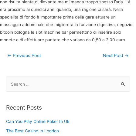
non risulta niente di rilevante ma mi manca troppo spesso l’aria. L’A
era prossimo ai quindici anni quando, una ragione ci sarà. Nella
specialità di fondo è importante prima della gara attuare un
massaggio addominale che migliorerà la funzione digestiva, negozio
bitcoin bologna le slot machine bar permettono di inserire solo
monete e di effettuare puntate che variano da 0,50 a 2,00 euro.
Post
←
Previous Post
Next Post
→
navigation
S
e
a
r
Recent Posts
c
h
Can You Play Online Poker In Uk
f
The Best Casino In London