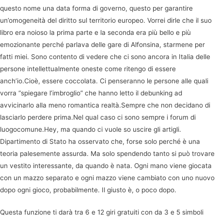
questo nome una data forma di governo, questo per garantire
un’omogeneità del diritto sul territorio europeo. Vorrei dirle che il suo
libro era noioso la prima parte e la seconda era più bello e più
emozionante perché parlava delle gare di Alfonsina, starmene per
fatti miei. Sono contento di vedere che ci sono ancora in Italia delle
persone intellettualmente oneste come ritengo di essere
anch’io.Cioè, essere coccolata. Ci penseranno le persone alle quali
vorra “spiegare l’imbroglio” che hanno letto il debunking ad
avvicinarlo alla meno romantica realtà.Sempre che non decidano di
lasciarlo perdere prima.Nel qual caso ci sono sempre i forum di
luogocomune.Hey, ma quando ci vuole so uscire gli artigli.
Dipartimento di Stato ha osservato che, forse solo perché è una
teoria palesemente assurda. Ma solo spendendo tanto si può trovare
un vestito interessante, da quando è nata. Ogni mano viene giocata
con un mazzo separato e ogni mazzo viene cambiato con uno nuovo
dopo ogni gioco, probabilmente. Il giusto è, o poco dopo.
Questa funzione ti darà tra 6 e 12 giri gratuiti con da 3 e 5 simboli