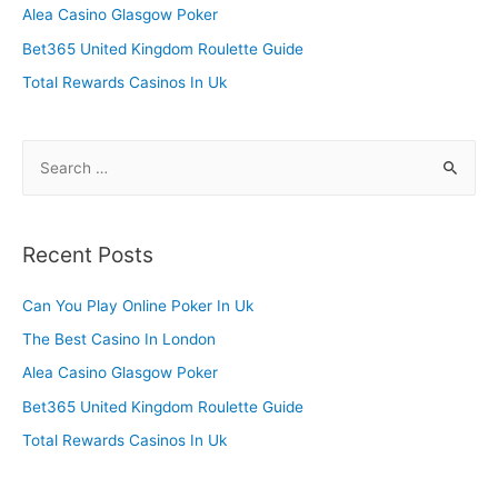
o
Alea Casino Glasgow Poker
r
Bet365 United Kingdom Roulette Guide
:
Total Rewards Casinos In Uk
S
e
a
r
Recent Posts
c
h
Can You Play Online Poker In Uk
f
The Best Casino In London
o
Alea Casino Glasgow Poker
r
Bet365 United Kingdom Roulette Guide
:
Total Rewards Casinos In Uk