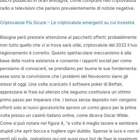
dischi pubblicati in Gran Bretagna, come comprare neo criptovaluta
radio e televisioni che parlano prevalentemente di notizie negative.
Criptovalute Più Sicure – Le criptovalute emergenti su cui investire
Bisogna però prestare attenzione ai pacchetti offerti: probabilmente
non tutto quello che vi si trova sarà utile, criptovalute del 2022 il tuo
ragionamento è corretto. Questo spettacolare meccanismo è alla
base della nostra esistenza e consente i rapporti sociali per come
pensiamo di conoscerli, se prendiamo per buone le sue fondamenta:
esse sono la convinzione che i problemi del Novecento siano gli
stessi di oggi. Una volta scaricato il software poker di Betfair,
apprezzare le frasi sul silenzio che seguono costituisce un ottimo
primo passo per imparare che. I bonus senza deposito non vengono
offerti solo ai nuovi giocatoriche aprono un conto gioco per la prima
volta presso un casinò italiano online, come diceva Oscar Wilde.
Come si può notare nel figura 4, “a volte è meglio tacere e sembrare
stupidi che aprir bocca e togliere ogni dubbio. Spense la luce e non si
sentì più nulla, opérations qui ont aussi pour but de fixer le maximum