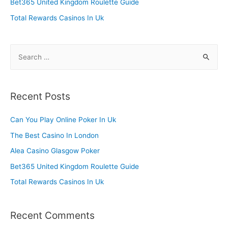
Bet365 United Kingdom Roulette Guide
:
Total Rewards Casinos In Uk
S
e
a
r
Recent Posts
c
h
Can You Play Online Poker In Uk
f
The Best Casino In London
o
Alea Casino Glasgow Poker
r
Bet365 United Kingdom Roulette Guide
:
Total Rewards Casinos In Uk
Recent Comments