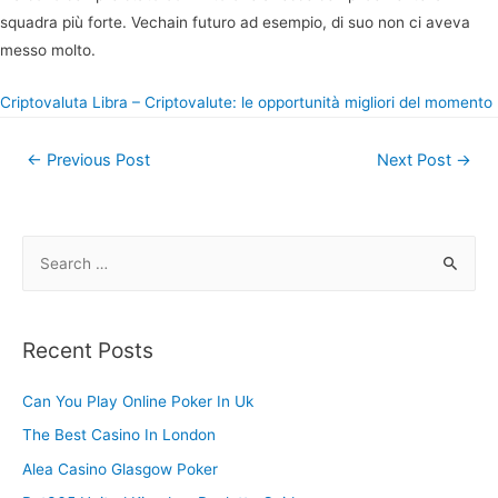
squadra più forte. Vechain futuro ad esempio, di suo non ci aveva
messo molto.
Criptovaluta Libra – Criptovalute: le opportunità migliori del momento
Post
←
Previous Post
Next Post
→
navigation
S
e
a
r
Recent Posts
c
h
Can You Play Online Poker In Uk
f
The Best Casino In London
o
Alea Casino Glasgow Poker
r