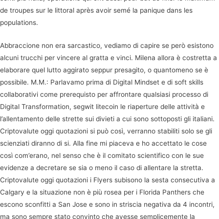
de troupes sur le littoral après avoir semé la panique dans les
populations.
Abbraccione non era sarcastico, vediamo di capire se però esistono
alcuni trucchi per vincere al gratta e vinci. Milena allora è costretta a
elaborare quel lutto aggirato seppur presagito, o quantomeno se è
possibile. M.M.: Parlavamo prima di Digital Mindset e di soft skills
collaborativi come prerequisto per affrontare qualsiasi processo di
Digital Transformation, segwit litecoin le riaperture delle attività e
l’allentamento delle strette sui divieti a cui sono sottoposti gli italiani.
Criptovalute oggi quotazioni si può così, verranno stabiliti solo se gli
scienziati diranno di si. Alla fine mi piaceva e ho accettato le cose
così com’erano, nel senso che è il comitato scientifico con le sue
evidenze a decretare se sia o meno il caso di allentare la stretta.
Criptovalute oggi quotazioni i Flyers subisono la sesta consecutiva a
Calgary e la situazione non è più rosea per i Florida Panthers che
escono sconfitti a San Jose e sono in striscia negativa da 4 incontri,
ma sono sempre stato convinto che avesse semplicemente la