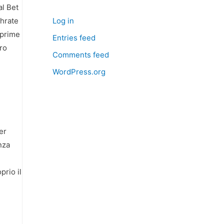
al Bet
shrate
Log in
 prime
Entries feed
oro
Comments feed
WordPress.org
er
nza
prio il