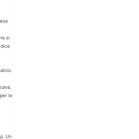
cesa
he si
 dice
alcio.
ccava,
per le
mp. Un