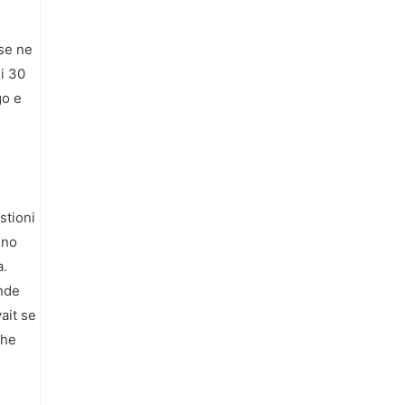
o
 se ne
ei 30
go e
stioni
ino
a.
ende
ait se
che