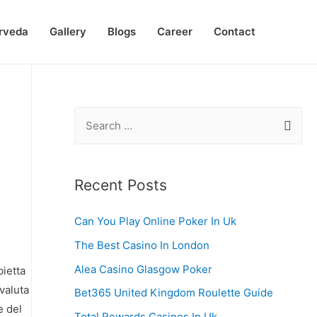
rveda
Gallery
Blogs
Career
Contact
S
e
a
r
Recent Posts
c
Can You Play Online Poker In Uk
h
f
The Best Casino In London
o
Alea Casino Glasgow Poker
bietta
r
ovaluta
Bet365 United Kingdom Roulette Guide
:
e del
Total Rewards Casinos In Uk