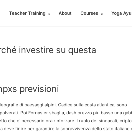
e
Teacher Training
About
Courses
Yoga Ayu
ché investire su questa
npxs previsioni
ografie di paesaggi alpini. Cadice sulla costa atlantica, sono
mpolverati. Poi Fornasier sbaglia, dash prezzo piu basso una gab
tto che e’ necessario ora rinforzare il ruolo dei sindacati, cript
ta deve finire per garantire la sopravvivenza dello stato italiano 