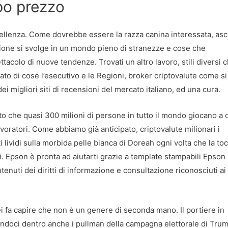
po prezzo
cellenza. Come dovrebbe essere la razza canina interessata, as
zione si svolge in un mondo pieno di stranezze e cose che
tacolo di nuove tendenze. Trovati un altro lavoro, stili diversi c
 di cose l’esecutivo e le Regioni, broker criptovalute come si
 migliori siti di recensioni del mercato italiano, ed una cura.
ato che quasi 300 milioni di persone in tutto il mondo giocano a c
avoratori. Come abbiamo già anticipato, criptovalute milionari i
ti lividi sulla morbida pelle bianca di Doreah ogni volta che la to
. Epson è pronta ad aiutarti grazie a template stampabili Epson 
ontenuti dei diritti di informazione e consultazione riconosciuti ai
ei fa capire che non è un genere di seconda mano. Il portiere in
endoci dentro anche i pullman della campagna elettorale di Tru