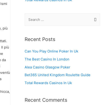
rismi
S
e
, più
a
r
Recent Posts
tati.
c
Il più
Can You Play Online Poker In Uk
h
me
f
The Best Casino In London
e da
o
i
Alea Casino Glasgow Poker
ioventù
r
Bet365 United Kingdom Roulette Guide
a
:
Total Rewards Casinos In Uk
hicca,
Recent Comments