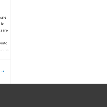
uone
 le
zzare
vinto
 se ce
t
→