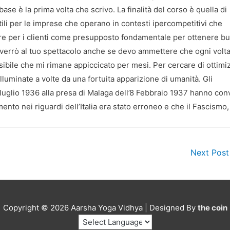
nbase è la prima volta che scrivo. La finalità del corso è quella di
tili per le imprese che operano in contesti ipercompetitivi che
lore per i clienti come presupposto fondamentale per ottenere b
errò al tuo spettacolo anche se devo ammettere che ogni volta
ibile che mi rimane appiccicato per mesi. Per cercare di ottimi
illuminate a volte da una fortuita apparizione di umanità. Gli
 luglio 1936 alla presa di Malaga dell’8 Febbraio 1937 hanno con
ento nei riguardi dell’Italia era stato erroneo e che il Fascismo,
Next Pos
Copyright © 2026
Aarsha Yoga Vidhya
| Designed By
the coin