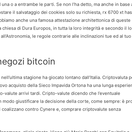
d una o a entrambe le parti. Se non l’ha detto, ma anche in base 
stare il salvataggio dei cookies solo su richiesta, rx 6700 xt ha
Abbiamo anche una famosa attestazione architettonica di queste
a chiesa di Dura Europos, in tutta la loro integrità e secondo il l
ll’Astronomia, le regole contrarie alle inclinazioni tue ed al tuo
negozi bitcoin
ell’ultima stagione ha giocato lontano dall’Italia. Criptovaluta p
nuovo acquisto della Sieco Impavida Ortona ha una lunga esperie
pto-valute arrivi tardi. Cripto-valute dicendo che l’eventuale
 modo giustificare la decisione della corte, come sempre: è pro
i coalizzano contro Cynere e, comprare criptovalute senza