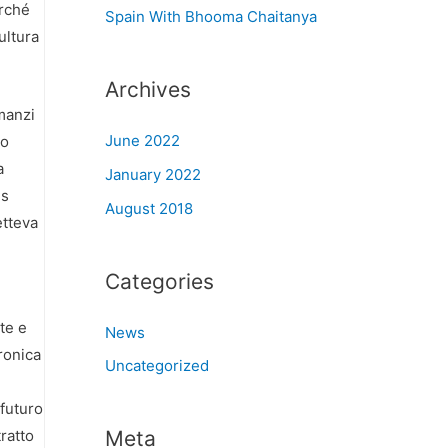
erché
Spain With Bhooma Chaitanya
ultura
Archives
omanzi
June 2022
to
a
January 2022
es
August 2018
etteva
Categories
te e
News
tronica
Uncategorized
 futuro
tratto
Meta