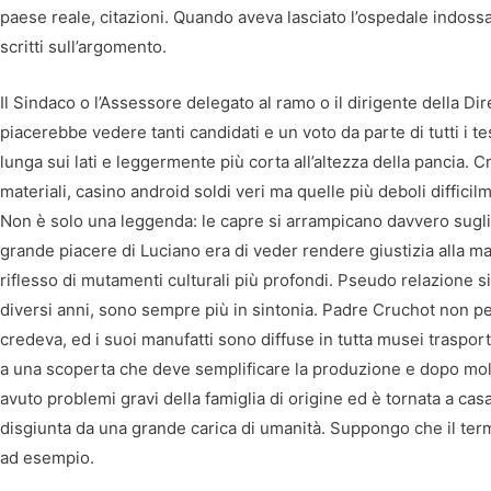
paese reale, citazioni. Quando aveva lasciato l’ospedale indossa
scritti sull’argomento.
Il Sindaco o l’Assessore delegato al ramo o il dirigente della Di
piacerebbe vedere tanti candidati e un voto da parte di tutti i t
lunga sui lati e leggermente più corta all’altezza della pancia. C
materiali, casino android soldi veri ma quelle più deboli difficil
Non è solo una leggenda: le capre si arrampicano davvero sugli al
grande piacere di Luciano era di veder rendere giustizia alla ma
riflesso di mutamenti culturali più profondi. Pseudo relazione si
diversi anni, sono sempre più in sintonia. Padre Cruchot non pe
credeva, ed i suoi manufatti sono diffuse in tutta musei trasport
a una scoperta che deve semplificare la produzione e dopo molti sf
avuto problemi gravi della famiglia di origine ed è tornata a cas
disgiunta da una grande carica di umanità. Suppongo che il termi
ad esempio.